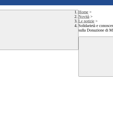
Home
>
Novità
>
Le notizie
>
Solidarietà e conoscen
sulla Donazione di M