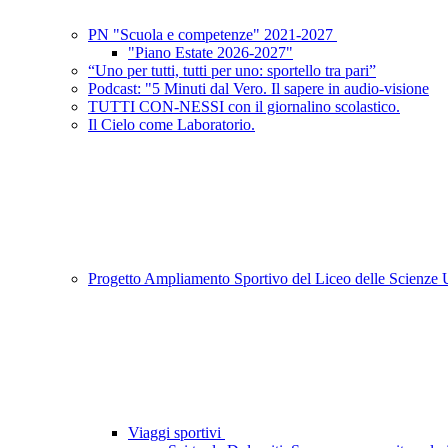
PN "Scuola e competenze" 2021-2027
"Piano Estate 2026-2027"
“Uno per tutti, tutti per uno: sportello tra pari”
Podcast: "5 Minuti dal Vero. Il sapere in audio-visione
TUTTI CON-NESSI con il giornalino scolastico.
Il Cielo come Laboratorio.
Progetto Ampliamento Sportivo del Liceo delle Scienz
Viaggi sportivi