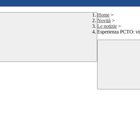
Home
>
Novità
>
Le notizie
>
Esperienza PCTO: visi