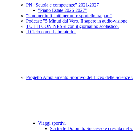
PN "Scuola e competenze" 2021-2027
"Piano Estate 2026-2027"
“Uno per tutti, tutti per uno: sportello tra pari”
Podcast: "5 Minuti dal Vero. Il sapere in audio-visione
TUTTI CON-NESSI con il giornalino scolastico.
Il Cielo come Laboratorio.
Progetto Ampliamento Sportivo del Liceo delle Scienz
Viaggi sportivi
Sci tra le Dolomiti. Successo e crescita nel