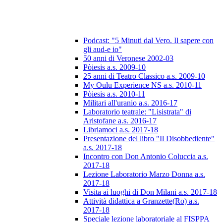
Podcast: "5 Minuti dal Vero. Il sapere con
gli aud-e io"
50 anni di Veronese 2002-03
Pòiesis a.s. 2009-10
25 anni di Teatro Classico a.s. 2009-10
My Oulu Experience NS a.s. 2010-11
Pòiesis a.s. 2010-11
Militari all'uranio a.s. 2016-17
Laboratorio teatrale: "Lisistrata" di
Aristofane a.s. 2016-17
Libriamoci a.s. 2017-18
Presentazione del libro "Il Disobbediente"
a.s. 2017-18
Incontro con Don Antonio Coluccia a.s.
2017-18
Lezione Laboratorio Marzo Donna a.s.
2017-18
Visita ai luoghi di Don Milani a.s. 2017-18
Attività didattica a Granzette(Ro) a.s.
2017-18
Speciale lezione laboratoriale al FISPPA