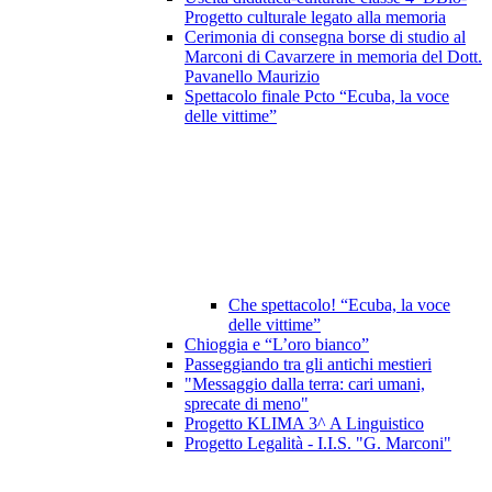
Progetto culturale legato alla memoria
Cerimonia di consegna borse di studio al
Marconi di Cavarzere in memoria del Dott.
Pavanello Maurizio
Spettacolo finale Pcto “Ecuba, la voce
delle vittime”
Che spettacolo! “Ecuba, la voce
delle vittime”
Chioggia e “L’oro bianco”
Passeggiando tra gli antichi mestieri
"Messaggio dalla terra: cari umani,
sprecate di meno"
Progetto KLIMA 3^ A Linguistico
Progetto Legalità - I.I.S. "G. Marconi"