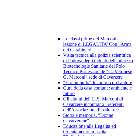
Le classi prime del Marconi a
lezione di LEGALITA’ Con l'Arma
dei Carabinieri
Visita tecnica alla polizia scientifica
di Padova degli tudenti dell'indirizzo
Biotecnologie Sanitarie del Polo
Tecnico Professionale “G. Veronese
G. Marconi” sede di Cavarzere
"Ero un bullo" Incontro con l'autore
Cura della casa comune: ambiente e
futuro
Gli alunni dell'I.I.S. Marconi di
Cavarzere incontrano i referenti
dell'Associazione Plastic free
Storia e memoria. "Donne
Cavarzerane"
Educazione alla Legalità ed
Orientamento in uscita