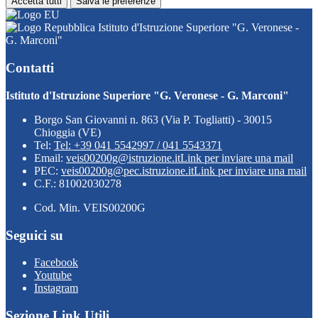
Accetta tutti
Salva le preferenze
Istituto d'Istruzione Superiore "G. Veronese -
G. Marconi"
Contatti
Istituto d'Istruzione Superiore "G. Veronese - G. Marconi"
Borgo San Giovanni n. 863 (Via P. Togliatti) - 30015
Chioggia (VE)
Tel:
Tel: +39 041 5542997 / 041 5543371
Email:
veis00200g@istruzione.it
Link per inviare una mail
PEC:
veis00200g@pec.istruzione.it
Link per inviare una mail
C.F.: 81002030278
Cod. Min. VEIS00200G
Seguici su
Facebook
Youtube
Instagram
Sezione Link Utili