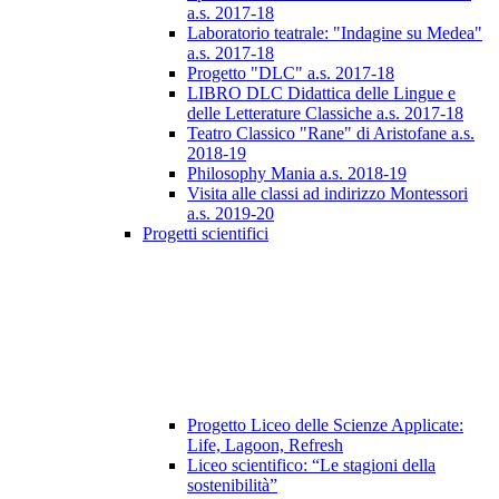
a.s. 2017-18
Laboratorio teatrale: "Indagine su Medea"
a.s. 2017-18
Progetto "DLC" a.s. 2017-18
LIBRO DLC Didattica delle Lingue e
delle Letterature Classiche a.s. 2017-18
Teatro Classico "Rane" di Aristofane a.s.
2018-19
Philosophy Mania a.s. 2018-19
Visita alle classi ad indirizzo Montessori
a.s. 2019-20
Progetti scientifici
Progetto Liceo delle Scienze Applicate:
Life, Lagoon, Refresh
Liceo scientifico: “Le stagioni della
sostenibilità”