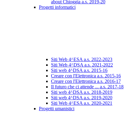
about Chioggia a.s. 2019-20
Progetti informatici
Siti Web 4^ESA a.s. 2022-2023
Siti Web 4^DSA a.s. 2021-2022
Siti web 4^DSA a.s. 2015-16
Creare con l'Elettronica a.s. 2015-16
Creare con l'Elettronica a.s. 2016-17
Il futuro che ci attende ... a.s. 2017-18
Siti web 4^DSA a.s. 2018-2019
Siti web 4^DSA a.s. 2019-2020
Siti Web 4^ESA a.s. 2020-2021
Progetti umanistici