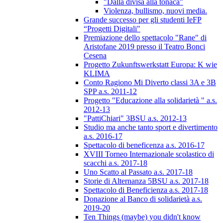
"Dalla divisa alla tonaca"
Violenza, bullismo, nuovi media.
Grande successo per gli studenti IeFP
“Progetti Digitali"
Premiazione dello spettacolo "Rane" di
Aristofane 2019 presso il Teatro Bonci
Cesena
Progetto Zukunftswerkstatt Europa: K wie
KLIMA
Conto Ragiono Mi Diverto classi 3A e 3B
SPP a.s. 2011-12
Progetto "Educazione alla solidarietà " a.s.
2012-13
"PattiChiari" 3BSU a.s. 2012-13
Studio ma anche tanto sport e divertimento
a.s. 2016-17
Spettacolo di beneficenza a.s. 2016-17
XVIII Torneo Internazionale scolastico di
scacchi a.s. 2017-18
Uno Scatto al Passato a.s. 2017-18
Storie di Alternanza 5BSU a.s. 2017-18
Spettacolo di Beneficienza a.s. 2017-18
Donazione al Banco di solidarietà a.s.
2019-20
Ten Things (maybe) you didn't know