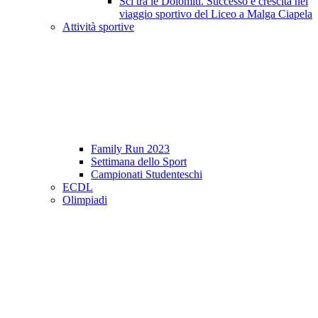
Sci tra le Dolomiti. Successo e crescita nel
viaggio sportivo del Liceo a Malga Ciapela
Attività sportive
Family Run 2023
Settimana dello Sport
Campionati Studenteschi
ECDL
Olimpiadi