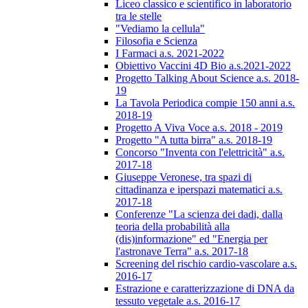
Liceo classico e scientifico in laboratorio
tra le stelle
"Vediamo la cellula"
Filosofia e Scienza
I Farmaci a.s. 2021-2022
Obiettivo Vaccini 4D Bio a.s.2021-2022
Progetto Talking About Science a.s. 2018-
19
La Tavola Periodica compie 150 anni a.s.
2018-19
Progetto A Viva Voce a.s. 2018 - 2019
Progetto "A tutta birra" a.s. 2018-19
Concorso "Inventa con l'elettricità" a.s.
2017-18
Giuseppe Veronese, tra spazi di
cittadinanza e iperspazi matematici a.s.
2017-18
Conferenze "La scienza dei dadi, dalla
teoria della probabilità alla
(dis)informazione" ed "Energia per
l'astronave Terra" a.s. 2017-18
Screening del rischio cardio-vascolare a.s.
2016-17
Estrazione e caratterizzazione di DNA da
tessuto vegetale a.s. 2016-17