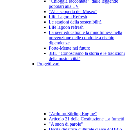
"Chioggia raccontata", dalle leggende
popolari alla TV
“Alla scoperta del Museo”
Life Lagoon Refresh
Le stagioni della sostenibilità
Life lagoon refresh
La peer education e la mindfulness nella
prevenzione delle condotte a rischio
dipendenze
Forte-Mente nel futuro
3BL-"Conosciamo la storia e le tradizioni
della nostra città"
Progetti vari
"Arduino Stirling Engine"
Articolo 21 della Costituzione ...a fumetti
"A suon di parole"
Uscita didattica-culturale classe 4^DBio-