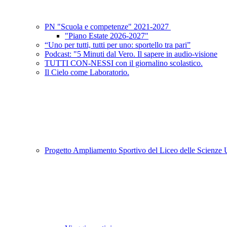
PN "Scuola e competenze" 2021-2027
"Piano Estate 2026-2027"
“Uno per tutti, tutti per uno: sportello tra pari”
Podcast: "5 Minuti dal Vero. Il sapere in audio-visione
TUTTI CON-NESSI con il giornalino scolastico.
Il Cielo come Laboratorio.
Progetto Ampliamento Sportivo del Liceo delle Scienz