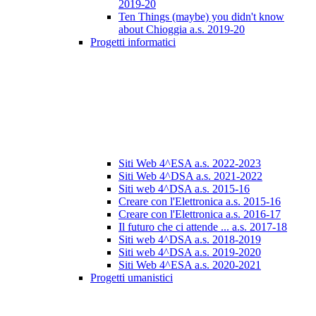
2019-20
Ten Things (maybe) you didn't know
about Chioggia a.s. 2019-20
Progetti informatici
Siti Web 4^ESA a.s. 2022-2023
Siti Web 4^DSA a.s. 2021-2022
Siti web 4^DSA a.s. 2015-16
Creare con l'Elettronica a.s. 2015-16
Creare con l'Elettronica a.s. 2016-17
Il futuro che ci attende ... a.s. 2017-18
Siti web 4^DSA a.s. 2018-2019
Siti web 4^DSA a.s. 2019-2020
Siti Web 4^ESA a.s. 2020-2021
Progetti umanistici