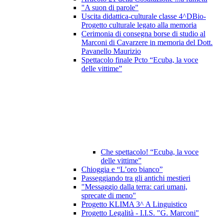
"A suon di parole"
Uscita didattica-culturale classe 4^DBio-
Progetto culturale legato alla memoria
Cerimonia di consegna borse di studio al
Marconi di Cavarzere in memoria del Dott.
Pavanello Maurizio
Spettacolo finale Pcto “Ecuba, la voce
delle vittime”
Che spettacolo! “Ecuba, la voce
delle vittime”
Chioggia e “L’oro bianco”
Passeggiando tra gli antichi mestieri
"Messaggio dalla terra: cari umani,
sprecate di meno"
Progetto KLIMA 3^ A Linguistico
Progetto Legalità - I.I.S. "G. Marconi"