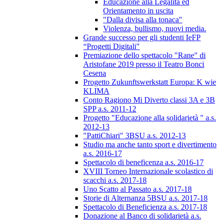
Educazione alla Legalità ed
Orientamento in uscita
"Dalla divisa alla tonaca"
Violenza, bullismo, nuovi media.
Grande successo per gli studenti IeFP
“Progetti Digitali"
Premiazione dello spettacolo "Rane" di
Aristofane 2019 presso il Teatro Bonci
Cesena
Progetto Zukunftswerkstatt Europa: K wie
KLIMA
Conto Ragiono Mi Diverto classi 3A e 3B
SPP a.s. 2011-12
Progetto "Educazione alla solidarietà " a.s.
2012-13
"PattiChiari" 3BSU a.s. 2012-13
Studio ma anche tanto sport e divertimento
a.s. 2016-17
Spettacolo di beneficenza a.s. 2016-17
XVIII Torneo Internazionale scolastico di
scacchi a.s. 2017-18
Uno Scatto al Passato a.s. 2017-18
Storie di Alternanza 5BSU a.s. 2017-18
Spettacolo di Beneficienza a.s. 2017-18
Donazione al Banco di solidarietà a.s.