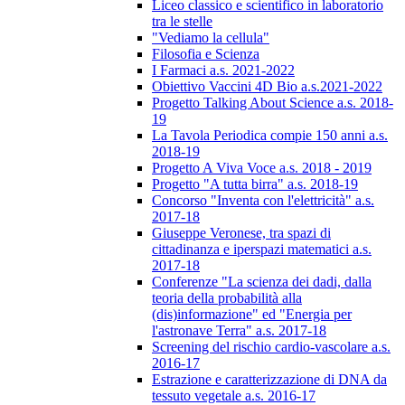
Liceo classico e scientifico in laboratorio
tra le stelle
"Vediamo la cellula"
Filosofia e Scienza
I Farmaci a.s. 2021-2022
Obiettivo Vaccini 4D Bio a.s.2021-2022
Progetto Talking About Science a.s. 2018-
19
La Tavola Periodica compie 150 anni a.s.
2018-19
Progetto A Viva Voce a.s. 2018 - 2019
Progetto "A tutta birra" a.s. 2018-19
Concorso "Inventa con l'elettricità" a.s.
2017-18
Giuseppe Veronese, tra spazi di
cittadinanza e iperspazi matematici a.s.
2017-18
Conferenze "La scienza dei dadi, dalla
teoria della probabilità alla
(dis)informazione" ed "Energia per
l'astronave Terra" a.s. 2017-18
Screening del rischio cardio-vascolare a.s.
2016-17
Estrazione e caratterizzazione di DNA da
tessuto vegetale a.s. 2016-17