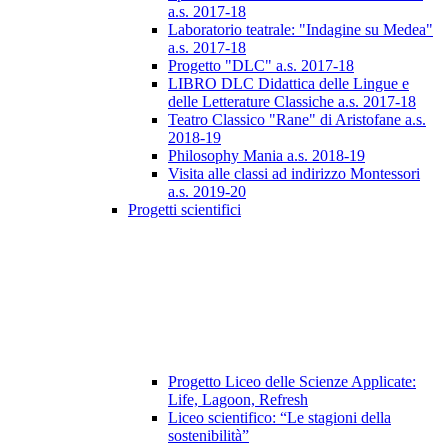
a.s. 2017-18
Laboratorio teatrale: "Indagine su Medea"
a.s. 2017-18
Progetto "DLC" a.s. 2017-18
LIBRO DLC Didattica delle Lingue e
delle Letterature Classiche a.s. 2017-18
Teatro Classico "Rane" di Aristofane a.s.
2018-19
Philosophy Mania a.s. 2018-19
Visita alle classi ad indirizzo Montessori
a.s. 2019-20
Progetti scientifici
Progetto Liceo delle Scienze Applicate:
Life, Lagoon, Refresh
Liceo scientifico: “Le stagioni della
sostenibilità”