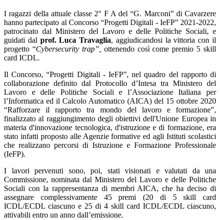
I ragazzi della attuale classe 2° F A del “G. Marconi” di Cavarzere
hanno partecipato al Concorso “Progetti Digitali - IeFP” 2021-2022,
patrocinato dal Ministero del Lavoro e delle Politiche Sociali, e
guidati dal
prof.
Luca Travaglia
, aggiudicandosi la vittoria con il
progetto “
Cybersecurity trap”,
ottenendo così come premio 5 skill
card ICDL.
Il Concorso, “Progetti Digitali - IeFP”, nel quadro del rapporto di
collaborazione definito dal Protocollo d’Intesa tra Ministero del
Lavoro e delle Politiche Sociali e l’Associazione Italiana per
l’Informatica ed il Calcolo Automatico (AICA) del 15 ottobre 2020
“Rafforzare il rapporto tra mondo del lavoro e formazione”,
finalizzato al raggiungimento degli obiettivi dell'Unione Europea in
materia d'innovazione tecnologica, d'istruzione e di formazione, era
stato infatti proposto alle Agenzie formative ed agli Istituti scolastici
che realizzano percorsi di Istruzione e Formazione Professionale
(IeFP).
I lavori pervenuti sono, poi, stati visionati e valutati da una
Commissione, nominata dal Ministero del Lavoro e delle Politiche
Sociali con la rappresentanza di membri AICA, che ha deciso di
assegnare complessivamente 45 premi (20 di 5 skill card
ICDL/ECDL ciascuno e 25 di 4 skill card ICDL/ECDL ciascuno,
attivabili entro un anno dall’emissione.