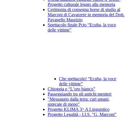
Progetto culturale legato alla memoria
Cerimonia di consegna borse di studio al
Marconi di Cavarzere in memoria del Dott.
Pavanello Maurizio
Spettacolo finale Pcto “Ecuba, la voce
delle vittime”
Che spettacolo! “Ecuba, la voce
delle vittime”
Chioggia e “L’oro bianco”
Passeggiando tra gli antichi mestieri
"Messaggio dalla terra: cari umani,
sprecate di meno"
Progetto KLIMA 3^ A Linguistico
Progetto Legalità - I.I.S. "G. Marconi"