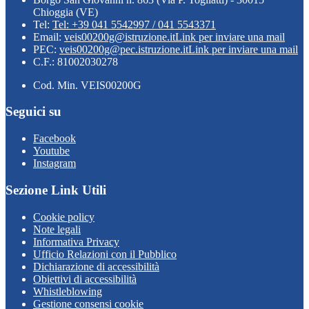
Chioggia (VE)
Tel:
Tel: +39 041 5542997 / 041 5543371
Email:
veis00200g@istruzione.it
Link per inviare una mail
PEC:
veis00200g@pec.istruzione.it
Link per inviare una mail
C.F.: 81002030278
Cod. Min. VEIS00200G
Seguici su
Facebook
Youtube
Instagram
Sezione Link Utili
Cookie policy
Note legali
Informativa Privacy
Ufficio Relazioni con il Pubblico
Dichiarazione di accessibilità
Obiettivi di accessibilità
Whistleblowing
Gestione consensi cookie