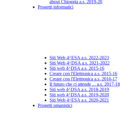
about Chioggia a.s. 2019-20
Progetti informatici
Siti Web 4^ESA a.s. 2022-2023
Siti Web 4^DSA a.s. 2021-2022
Siti web 4^DSA a.s. 2015-16
Creare con l'Elettronica a.s. 2015-16
Creare con l'Elettronica a.s. 2016-17
Il futuro che ci attende ... a.s. 2017-18
Siti web 4^DSA a.s. 2018-2019
Siti web 4^DSA a.s. 2019-2020
Siti Web 4^ESA a.s. 2020-2021
Progetti umanistici