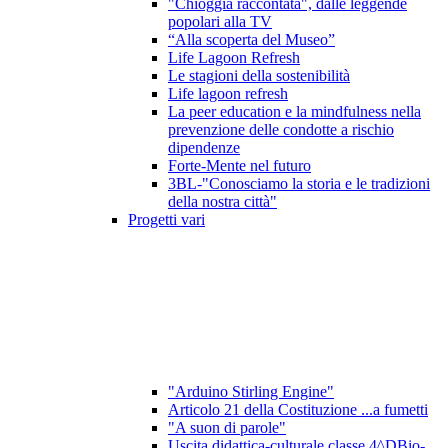
"Chioggia raccontata", dalle leggende
popolari alla TV
“Alla scoperta del Museo”
Life Lagoon Refresh
Le stagioni della sostenibilità
Life lagoon refresh
La peer education e la mindfulness nella
prevenzione delle condotte a rischio
dipendenze
Forte-Mente nel futuro
3BL-"Conosciamo la storia e le tradizioni
della nostra città"
Progetti vari
"Arduino Stirling Engine"
Articolo 21 della Costituzione ...a fumetti
"A suon di parole"
Uscita didattica-culturale classe 4^DBio-