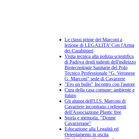
Le classi prime del Marconi a
lezione di LEGALITA’ Con l'Arma
dei Carabinieri
Visita tecnica alla polizia scientifica
di Padova degli tudenti dell'indirizzo
Biotecnologie Sanitarie del Polo
Tecnico Professionale “G. Veronese
G. Marconi” sede di Cavarzere
"Ero un bullo" Incontro con l'autore
Cura della casa comune: ambiente e
futuro
Gli alunni dell'I.I.S. Marconi di
Cavarzere incontrano i referenti
dell'Associazione Plastic free
Storia e memoria. "Donne
Cavarzerane"
Educazione alla Legalità ed
Orientamento in uscita