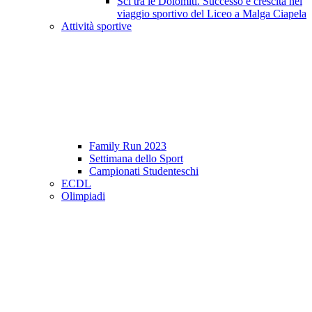
Sci tra le Dolomiti. Successo e crescita nel
viaggio sportivo del Liceo a Malga Ciapela
Attività sportive
Family Run 2023
Settimana dello Sport
Campionati Studenteschi
ECDL
Olimpiadi