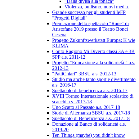
"Dalla divisa alla tonaca"
Violenza, bullismo, nuovi media.
Grande successo per gli studenti IeFP
“Progetti Digitali"
Premiazione dello spettacolo "Rane" di
Aristofane 2019 presso il Teatro Bonci
Cesena
Progetto Zukunftswerkstatt Europa: K wie
KLIMA
Conto Ragiono Mi Diverto classi 3A e 3B
SPP a.s. 2011-12
Progetto "Educazione alla solidarietà " a.s.
2012-13
"PattiChiari" 3BSU a.s. 2012-13
Studio ma anche tanto sport e divertimento
a.s. 2016-17
Spettacolo di beneficenza a.s. 2016-17
XVIII Torneo Internazionale scolastico di
scacchi a.s. 2017-18
Uno Scatto al Passato a.s. 2017-18
Storie di Alternanza 5BSU a.s. 2017-18
Spettacolo di Beneficienza a.s. 2017-18
Donazione al Banco di solidarietà a.s.
2019-20
Ten Things (maybe) you didn't know