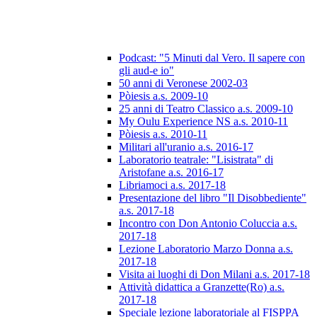
Podcast: "5 Minuti dal Vero. Il sapere con
gli aud-e io"
50 anni di Veronese 2002-03
Pòiesis a.s. 2009-10
25 anni di Teatro Classico a.s. 2009-10
My Oulu Experience NS a.s. 2010-11
Pòiesis a.s. 2010-11
Militari all'uranio a.s. 2016-17
Laboratorio teatrale: "Lisistrata" di
Aristofane a.s. 2016-17
Libriamoci a.s. 2017-18
Presentazione del libro "Il Disobbediente"
a.s. 2017-18
Incontro con Don Antonio Coluccia a.s.
2017-18
Lezione Laboratorio Marzo Donna a.s.
2017-18
Visita ai luoghi di Don Milani a.s. 2017-18
Attività didattica a Granzette(Ro) a.s.
2017-18
Speciale lezione laboratoriale al FISPPA