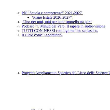
PN "Scuola e competenze" 2021-2027
"Piano Estate 2026-2027"
“Uno per tutti, tutti per uno: sportello tra pari”
Podcast: "5 Minuti dal Vero. Il sapere in audio-visione
TUTTI CON-NESSI con il giornalino scolastico.
Il Cielo come Laboratorio.
Progetto Ampliamento Sportivo del Liceo delle Scienz