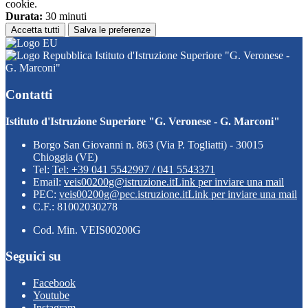
cookie.
Durata:
30 minuti
Accetta tutti
Salva le preferenze
Istituto d'Istruzione Superiore "G. Veronese -
G. Marconi"
Contatti
Istituto d'Istruzione Superiore "G. Veronese - G. Marconi"
Borgo San Giovanni n. 863 (Via P. Togliatti) - 30015
Chioggia (VE)
Tel:
Tel: +39 041 5542997 / 041 5543371
Email:
veis00200g@istruzione.it
Link per inviare una mail
PEC:
veis00200g@pec.istruzione.it
Link per inviare una mail
C.F.: 81002030278
Cod. Min. VEIS00200G
Seguici su
Facebook
Youtube
Instagram