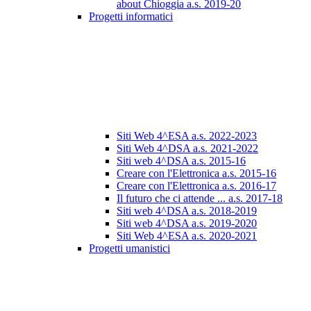
about Chioggia a.s. 2019-20
Progetti informatici
Siti Web 4^ESA a.s. 2022-2023
Siti Web 4^DSA a.s. 2021-2022
Siti web 4^DSA a.s. 2015-16
Creare con l'Elettronica a.s. 2015-16
Creare con l'Elettronica a.s. 2016-17
Il futuro che ci attende ... a.s. 2017-18
Siti web 4^DSA a.s. 2018-2019
Siti web 4^DSA a.s. 2019-2020
Siti Web 4^ESA a.s. 2020-2021
Progetti umanistici