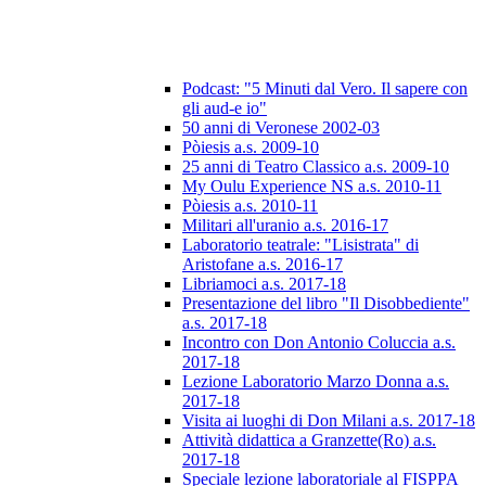
Podcast: "5 Minuti dal Vero. Il sapere con
gli aud-e io"
50 anni di Veronese 2002-03
Pòiesis a.s. 2009-10
25 anni di Teatro Classico a.s. 2009-10
My Oulu Experience NS a.s. 2010-11
Pòiesis a.s. 2010-11
Militari all'uranio a.s. 2016-17
Laboratorio teatrale: "Lisistrata" di
Aristofane a.s. 2016-17
Libriamoci a.s. 2017-18
Presentazione del libro "Il Disobbediente"
a.s. 2017-18
Incontro con Don Antonio Coluccia a.s.
2017-18
Lezione Laboratorio Marzo Donna a.s.
2017-18
Visita ai luoghi di Don Milani a.s. 2017-18
Attività didattica a Granzette(Ro) a.s.
2017-18
Speciale lezione laboratoriale al FISPPA