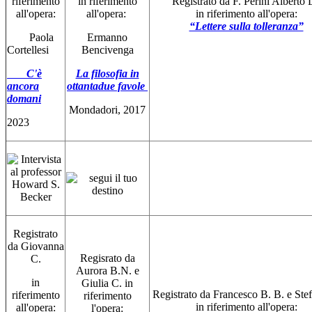
riferimento
in riferimento
Registrato da F. Perini Alberto 
all'opera:
all'opera:
in riferimento all'opera:
“Lettere sulla tolleranza”
Paola
Ermanno
Cortellesi
Bencivenga
C'è
La filosofia in
ancora
ottantadue favole
domani
Mondadori, 2017
2023
Registrato
da Giovanna
Regisrato da
C.
Aurora B.N. e
in
Giulia C. in
Registrato da Francesco B. B. e Ste
riferimento
riferimento
in riferimento all'opera:
all'opera:
l'opera: