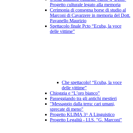
Progetto culturale legato alla memoria
Cerimonia di consegna borse di studio al
Marconi di Cavarzere in memoria del Dott.
Pavanello Maurizio
Spettacolo finale Pcto “Ecuba, la voce
delle vittime”
Che spettacolo! “Ecuba, la voce
delle vittime”
Chioggia e “L’oro bianco”
Passeggiando tra gli antichi mestieri
"Messaggio dalla terra: cari umani,
sprecate di meno"
Progetto KLIMA 3^ A Linguistico
Progetto Legalità - I.I.S. "G. Marconi"