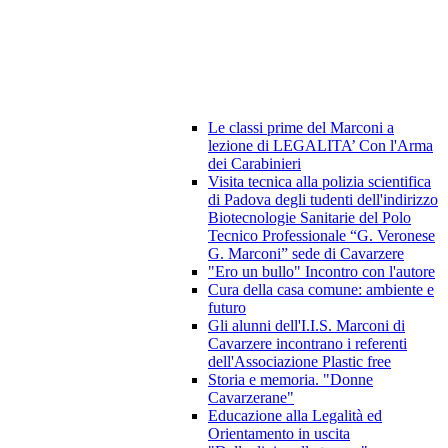
Le classi prime del Marconi a
lezione di LEGALITA’ Con l'Arma
dei Carabinieri
Visita tecnica alla polizia scientifica
di Padova degli tudenti dell'indirizzo
Biotecnologie Sanitarie del Polo
Tecnico Professionale “G. Veronese
G. Marconi” sede di Cavarzere
"Ero un bullo" Incontro con l'autore
Cura della casa comune: ambiente e
futuro
Gli alunni dell'I.I.S. Marconi di
Cavarzere incontrano i referenti
dell'Associazione Plastic free
Storia e memoria. "Donne
Cavarzerane"
Educazione alla Legalità ed
Orientamento in uscita