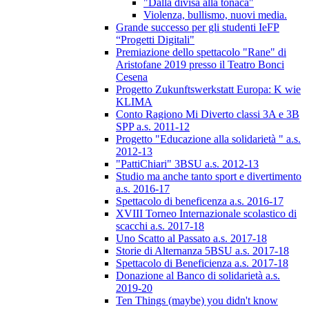
"Dalla divisa alla tonaca"
Violenza, bullismo, nuovi media.
Grande successo per gli studenti IeFP
“Progetti Digitali"
Premiazione dello spettacolo "Rane" di
Aristofane 2019 presso il Teatro Bonci
Cesena
Progetto Zukunftswerkstatt Europa: K wie
KLIMA
Conto Ragiono Mi Diverto classi 3A e 3B
SPP a.s. 2011-12
Progetto "Educazione alla solidarietà " a.s.
2012-13
"PattiChiari" 3BSU a.s. 2012-13
Studio ma anche tanto sport e divertimento
a.s. 2016-17
Spettacolo di beneficenza a.s. 2016-17
XVIII Torneo Internazionale scolastico di
scacchi a.s. 2017-18
Uno Scatto al Passato a.s. 2017-18
Storie di Alternanza 5BSU a.s. 2017-18
Spettacolo di Beneficienza a.s. 2017-18
Donazione al Banco di solidarietà a.s.
2019-20
Ten Things (maybe) you didn't know