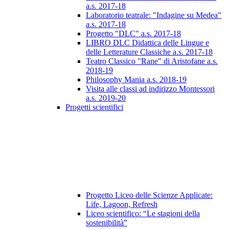
a.s. 2017-18
Laboratorio teatrale: "Indagine su Medea"
a.s. 2017-18
Progetto "DLC" a.s. 2017-18
LIBRO DLC Didattica delle Lingue e
delle Letterature Classiche a.s. 2017-18
Teatro Classico "Rane" di Aristofane a.s.
2018-19
Philosophy Mania a.s. 2018-19
Visita alle classi ad indirizzo Montessori
a.s. 2019-20
Progetti scientifici
Progetto Liceo delle Scienze Applicate:
Life, Lagoon, Refresh
Liceo scientifico: “Le stagioni della
sostenibilità”