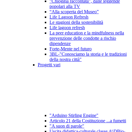
"Chioggia raccontata", dalle leggende
popolari alla TV
“Alla scoperta del Museo”
Life Lagoon Refresh
Le stagioni della sostenibilità
Life lagoon refresh
La peer education e la mindfulness nella
prevenzione delle condotte a rischio
dipendenze
Forte-Mente nel futuro
3BL-"Conosciamo la storia e le tradizioni
della nostra città"
Progetti vari
"Arduino Stirling Engine"
Articolo 21 della Costituzione ...a fumetti
"A suon di parole"
Uscita didattica-culturale classe 4^DBio-