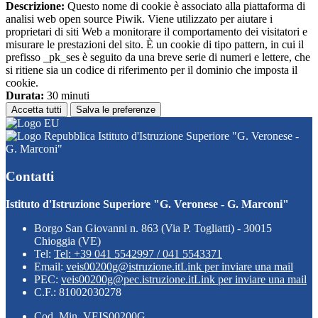
Descrizione:
Questo nome di cookie è associato alla piattaforma di
analisi web open source Piwik. Viene utilizzato per aiutare i
proprietari di siti Web a monitorare il comportamento dei visitatori e
misurare le prestazioni del sito. È un cookie di tipo pattern, in cui il
prefisso _pk_ses è seguito da una breve serie di numeri e lettere, che
si ritiene sia un codice di riferimento per il dominio che imposta il
cookie.
Durata:
30 minuti
Accetta tutti
Salva le preferenze
Istituto d'Istruzione Superiore "G. Veronese -
G. Marconi"
Contatti
Istituto d'Istruzione Superiore "G. Veronese - G. Marconi"
Borgo San Giovanni n. 863 (Via P. Togliatti) - 30015
Chioggia (VE)
Tel:
Tel: +39 041 5542997 / 041 5543371
Email:
veis00200g@istruzione.it
Link per inviare una mail
PEC:
veis00200g@pec.istruzione.it
Link per inviare una mail
C.F.: 81002030278
Cod. Min. VEIS00200G