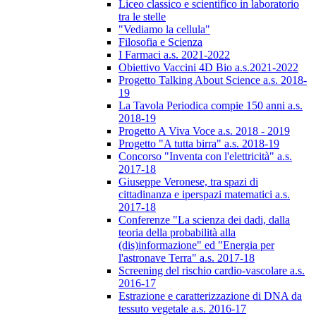
Liceo classico e scientifico in laboratorio
tra le stelle
"Vediamo la cellula"
Filosofia e Scienza
I Farmaci a.s. 2021-2022
Obiettivo Vaccini 4D Bio a.s.2021-2022
Progetto Talking About Science a.s. 2018-
19
La Tavola Periodica compie 150 anni a.s.
2018-19
Progetto A Viva Voce a.s. 2018 - 2019
Progetto "A tutta birra" a.s. 2018-19
Concorso "Inventa con l'elettricità" a.s.
2017-18
Giuseppe Veronese, tra spazi di
cittadinanza e iperspazi matematici a.s.
2017-18
Conferenze "La scienza dei dadi, dalla
teoria della probabilità alla
(dis)informazione" ed "Energia per
l'astronave Terra" a.s. 2017-18
Screening del rischio cardio-vascolare a.s.
2016-17
Estrazione e caratterizzazione di DNA da
tessuto vegetale a.s. 2016-17