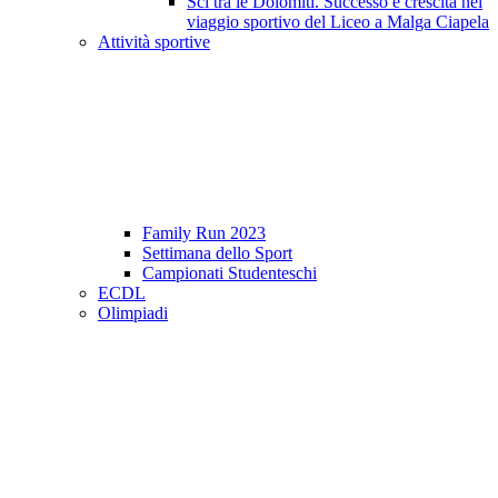
Sci tra le Dolomiti. Successo e crescita nel
viaggio sportivo del Liceo a Malga Ciapela
Attività sportive
Family Run 2023
Settimana dello Sport
Campionati Studenteschi
ECDL
Olimpiadi