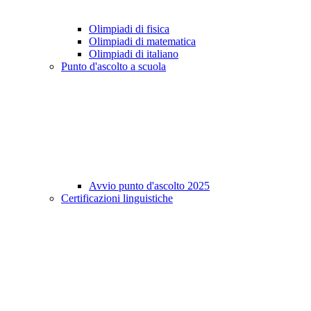
Olimpiadi di fisica
Olimpiadi di matematica
Olimpiadi di italiano
Punto d'ascolto a scuola
Avvio punto d'ascolto 2025
Certificazioni linguistiche