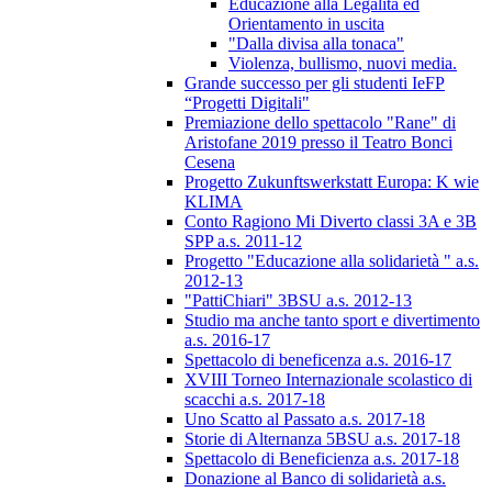
Educazione alla Legalità ed
Orientamento in uscita
"Dalla divisa alla tonaca"
Violenza, bullismo, nuovi media.
Grande successo per gli studenti IeFP
“Progetti Digitali"
Premiazione dello spettacolo "Rane" di
Aristofane 2019 presso il Teatro Bonci
Cesena
Progetto Zukunftswerkstatt Europa: K wie
KLIMA
Conto Ragiono Mi Diverto classi 3A e 3B
SPP a.s. 2011-12
Progetto "Educazione alla solidarietà " a.s.
2012-13
"PattiChiari" 3BSU a.s. 2012-13
Studio ma anche tanto sport e divertimento
a.s. 2016-17
Spettacolo di beneficenza a.s. 2016-17
XVIII Torneo Internazionale scolastico di
scacchi a.s. 2017-18
Uno Scatto al Passato a.s. 2017-18
Storie di Alternanza 5BSU a.s. 2017-18
Spettacolo di Beneficienza a.s. 2017-18
Donazione al Banco di solidarietà a.s.