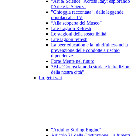
"Art & Science" Across Italy: esplorando
l'Arte e la Scienza
"Chioggia raccontata", dalle leggende
popolari alla TV
“Alla scoperta del Museo”
Life Lagoon Refresh
Le stagioni della sostenibilità
Life lagoon refresh
La peer education e la mindfulness nella
prevenzione delle condotte a rischio
dipendenze
Forte-Mente nel futuro
3BL-"Conosciamo la storia e le tradizioni
della nostra città"
Progetti vari
"Arduino Stirling Engine"
Articolo 21 della Costituzione ...a fumetti