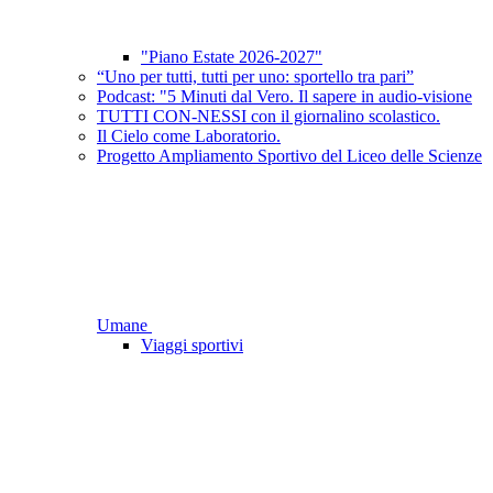
"Piano Estate 2026-2027"
“Uno per tutti, tutti per uno: sportello tra pari”
Podcast: "5 Minuti dal Vero. Il sapere in audio-visione
TUTTI CON-NESSI con il giornalino scolastico.
Il Cielo come Laboratorio.
Progetto Ampliamento Sportivo del Liceo delle Scienze
Umane
Viaggi sportivi