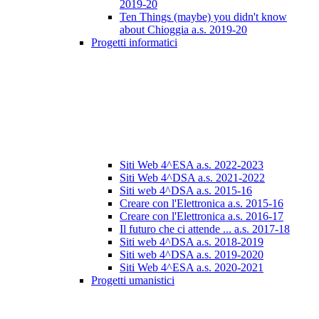
2019-20
Ten Things (maybe) you didn't know
about Chioggia a.s. 2019-20
Progetti informatici
Siti Web 4^ESA a.s. 2022-2023
Siti Web 4^DSA a.s. 2021-2022
Siti web 4^DSA a.s. 2015-16
Creare con l'Elettronica a.s. 2015-16
Creare con l'Elettronica a.s. 2016-17
Il futuro che ci attende ... a.s. 2017-18
Siti web 4^DSA a.s. 2018-2019
Siti web 4^DSA a.s. 2019-2020
Siti Web 4^ESA a.s. 2020-2021
Progetti umanistici