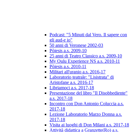
Podcast: "5 Minuti dal Vero. Il sapere con
gli aud-e io"
50 anni di Veronese 2002-03
Pòiesis a.s. 2009-10
25 anni di Teatro Classico a.s. 2009-10
My Oulu Experience NS a.s. 2010-11
Pòiesis a.s. 2010-11
Militari all'uranio a.s. 2016-17
Laboratorio teatrale: "Lisistrata" di
Aristofane a.s. 2016-17
Libriamoci a.s. 2017-18
Presentazione del libro "Il Disobbediente"
a.s. 2017-18
Incontro con Don Antonio Coluccia a.s.
2017-18
Lezione Laboratorio Marzo Donna a.s.
2017-18
Visita ai luoghi di Don Milani a.s. 2017-18
Attività didattica a Granzette(Ro) a.s.