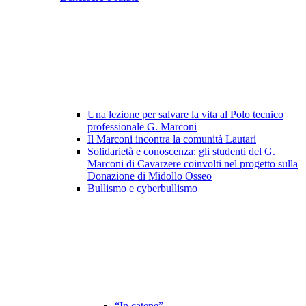
Una lezione per salvare la vita al Polo tecnico
professionale G. Marconi
Il Marconi incontra la comunità Lautari
Solidarietà e conoscenza: gli studenti del G.
Marconi di Cavarzere coinvolti nel progetto sulla
Donazione di Midollo Osseo
Bullismo e cyberbullismo
“In catene”