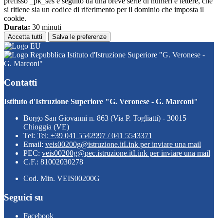
prefisso _pk_ses è seguito da una breve serie di numeri e lettere, che
si ritiene sia un codice di riferimento per il dominio che imposta il
cookie.
Durata:
30 minuti
Accetta tutti
Salva le preferenze
Istituto d'Istruzione Superiore "G. Veronese -
G. Marconi"
Contatti
Istituto d'Istruzione Superiore "G. Veronese - G. Marconi"
Borgo San Giovanni n. 863 (Via P. Togliatti) - 30015
Chioggia (VE)
Tel:
Tel: +39 041 5542997 / 041 5543371
Email:
veis00200g@istruzione.it
Link per inviare una mail
PEC:
veis00200g@pec.istruzione.it
Link per inviare una mail
C.F.: 81002030278
Cod. Min. VEIS00200G
Seguici su
Facebook