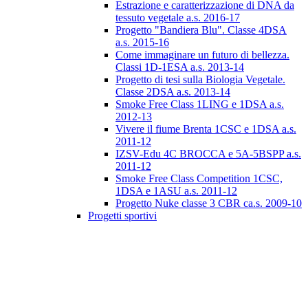
Estrazione e caratterizzazione di DNA da
tessuto vegetale a.s. 2016-17
Progetto "Bandiera Blu". Classe 4DSA
a.s. 2015-16
Come immaginare un futuro di bellezza.
Classi 1D-1ESA a.s. 2013-14
Progetto di tesi sulla Biologia Vegetale.
Classe 2DSA a.s. 2013-14
Smoke Free Class 1LING e 1DSA a.s.
2012-13
Vivere il fiume Brenta 1CSC e 1DSA a.s.
2011-12
IZSV-Edu 4C BROCCA e 5A-5BSPP a.s.
2011-12
Smoke Free Class Competition 1CSC,
1DSA e 1ASU a.s. 2011-12
Progetto Nuke classe 3 CBR ca.s. 2009-10
Progetti sportivi