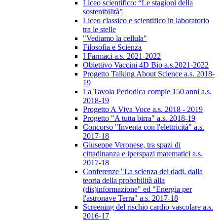
Liceo scientifico: “Le stagioni della
sostenibilità”
Liceo classico e scientifico in laboratorio
tra le stelle
"Vediamo la cellula"
Filosofia e Scienza
I Farmaci a.s. 2021-2022
Obiettivo Vaccini 4D Bio a.s.2021-2022
Progetto Talking About Science a.s. 2018-
19
La Tavola Periodica compie 150 anni a.s.
2018-19
Progetto A Viva Voce a.s. 2018 - 2019
Progetto "A tutta birra" a.s. 2018-19
Concorso "Inventa con l'elettricità" a.s.
2017-18
Giuseppe Veronese, tra spazi di
cittadinanza e iperspazi matematici a.s.
2017-18
Conferenze "La scienza dei dadi, dalla
teoria della probabilità alla
(dis)informazione" ed "Energia per
l'astronave Terra" a.s. 2017-18
Screening del rischio cardio-vascolare a.s.
2016-17