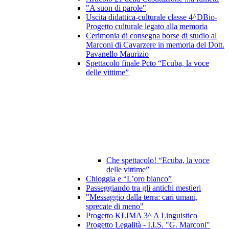
"A suon di parole"
Uscita didattica-culturale classe 4^DBio-
Progetto culturale legato alla memoria
Cerimonia di consegna borse di studio al
Marconi di Cavarzere in memoria del Dott.
Pavanello Maurizio
Spettacolo finale Pcto “Ecuba, la voce
delle vittime”
Che spettacolo! “Ecuba, la voce
delle vittime”
Chioggia e “L’oro bianco”
Passeggiando tra gli antichi mestieri
"Messaggio dalla terra: cari umani,
sprecate di meno"
Progetto KLIMA 3^ A Linguistico
Progetto Legalità - I.I.S. "G. Marconi"