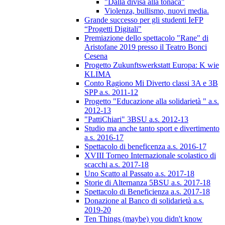
"Dalla divisa alla tonaca"
Violenza, bullismo, nuovi media.
Grande successo per gli studenti IeFP
“Progetti Digitali"
Premiazione dello spettacolo "Rane" di
Aristofane 2019 presso il Teatro Bonci
Cesena
Progetto Zukunftswerkstatt Europa: K wie
KLIMA
Conto Ragiono Mi Diverto classi 3A e 3B
SPP a.s. 2011-12
Progetto "Educazione alla solidarietà " a.s.
2012-13
"PattiChiari" 3BSU a.s. 2012-13
Studio ma anche tanto sport e divertimento
a.s. 2016-17
Spettacolo di beneficenza a.s. 2016-17
XVIII Torneo Internazionale scolastico di
scacchi a.s. 2017-18
Uno Scatto al Passato a.s. 2017-18
Storie di Alternanza 5BSU a.s. 2017-18
Spettacolo di Beneficienza a.s. 2017-18
Donazione al Banco di solidarietà a.s.
2019-20
Ten Things (maybe) you didn't know