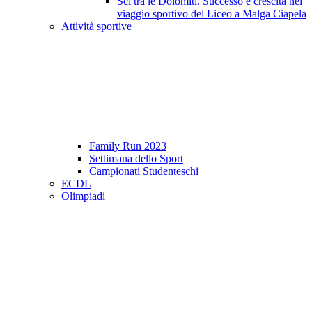
Sci tra le Dolomiti. Successo e crescita nel
viaggio sportivo del Liceo a Malga Ciapela
Attività sportive
Family Run 2023
Settimana dello Sport
Campionati Studenteschi
ECDL
Olimpiadi