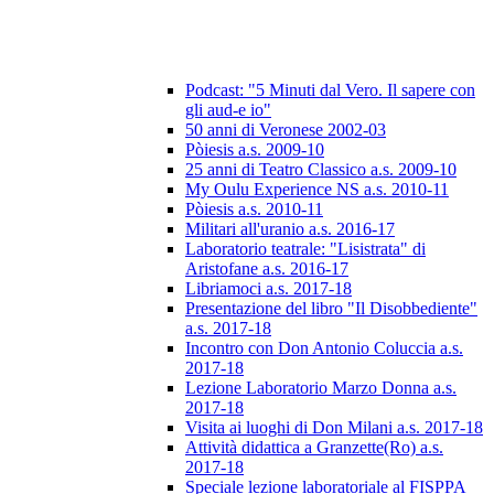
Podcast: "5 Minuti dal Vero. Il sapere con
gli aud-e io"
50 anni di Veronese 2002-03
Pòiesis a.s. 2009-10
25 anni di Teatro Classico a.s. 2009-10
My Oulu Experience NS a.s. 2010-11
Pòiesis a.s. 2010-11
Militari all'uranio a.s. 2016-17
Laboratorio teatrale: "Lisistrata" di
Aristofane a.s. 2016-17
Libriamoci a.s. 2017-18
Presentazione del libro "Il Disobbediente"
a.s. 2017-18
Incontro con Don Antonio Coluccia a.s.
2017-18
Lezione Laboratorio Marzo Donna a.s.
2017-18
Visita ai luoghi di Don Milani a.s. 2017-18
Attività didattica a Granzette(Ro) a.s.
2017-18
Speciale lezione laboratoriale al FISPPA