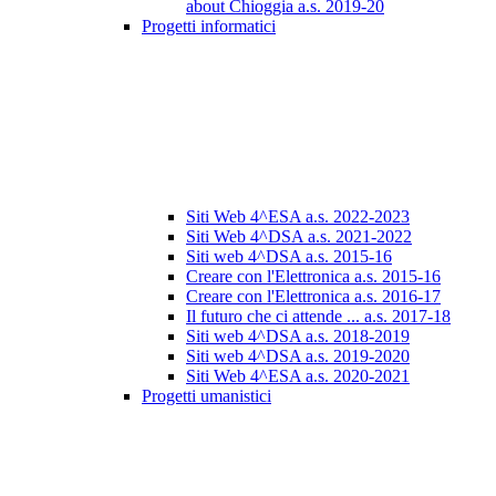
about Chioggia a.s. 2019-20
Progetti informatici
Siti Web 4^ESA a.s. 2022-2023
Siti Web 4^DSA a.s. 2021-2022
Siti web 4^DSA a.s. 2015-16
Creare con l'Elettronica a.s. 2015-16
Creare con l'Elettronica a.s. 2016-17
Il futuro che ci attende ... a.s. 2017-18
Siti web 4^DSA a.s. 2018-2019
Siti web 4^DSA a.s. 2019-2020
Siti Web 4^ESA a.s. 2020-2021
Progetti umanistici