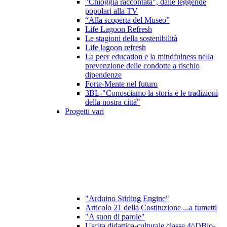
"Chioggia raccontata", dalle leggende
popolari alla TV
“Alla scoperta del Museo”
Life Lagoon Refresh
Le stagioni della sostenibilità
Life lagoon refresh
La peer education e la mindfulness nella
prevenzione delle condotte a rischio
dipendenze
Forte-Mente nel futuro
3BL-"Conosciamo la storia e le tradizioni
della nostra città"
Progetti vari
"Arduino Stirling Engine"
Articolo 21 della Costituzione ...a fumetti
"A suon di parole"
Uscita didattica-culturale classe 4^DBio-