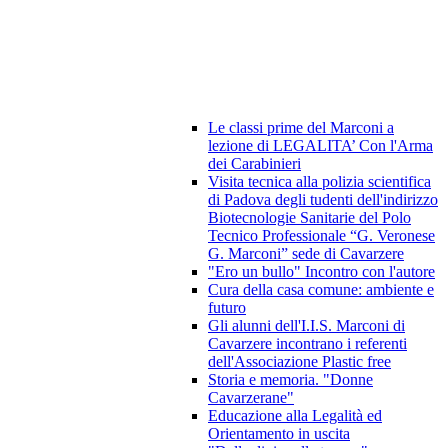
Le classi prime del Marconi a
lezione di LEGALITA’ Con l'Arma
dei Carabinieri
Visita tecnica alla polizia scientifica
di Padova degli tudenti dell'indirizzo
Biotecnologie Sanitarie del Polo
Tecnico Professionale “G. Veronese
G. Marconi” sede di Cavarzere
"Ero un bullo" Incontro con l'autore
Cura della casa comune: ambiente e
futuro
Gli alunni dell'I.I.S. Marconi di
Cavarzere incontrano i referenti
dell'Associazione Plastic free
Storia e memoria. "Donne
Cavarzerane"
Educazione alla Legalità ed
Orientamento in uscita