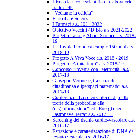
Liceo classico e scientifico in laboratorio
tra le stelle
"Vediamo la cellula"
Filosofia e Scienza
I Farmaci a.s. 2021-2022
Obiettivo Vaccini 4D Bio a.s.2021-2022
Progetto Talking About Science a.s. 2018-
19
La Tavola Periodica compie 150 anni a.s.
2018-19
Progetto A Viva Voce a.s. 2018 - 2019
Progetto "A tutta birra" a.s. 2018-19
Concorso "Inventa con l'elettricità" a.s.
2017-18
Giuseppe Veronese, tra spazi di
cittadinanza e iperspazi matematici a.s.
2017-18
Conferenze "La scienza dei dadi, dalla
teoria della probabilità alla
(dis)informazione" ed "Energia per
l'astronave Terra" a.s. 2017-18
Screening del rischio cardio-vascolare a.s.
2016-17
Estrazione e caratterizzazione di DNA da
tessuto vegetale a.s. 2016-17