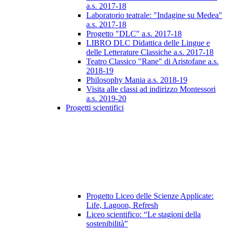
a.s. 2017-18
Laboratorio teatrale: "Indagine su Medea"
a.s. 2017-18
Progetto "DLC" a.s. 2017-18
LIBRO DLC Didattica delle Lingue e
delle Letterature Classiche a.s. 2017-18
Teatro Classico "Rane" di Aristofane a.s.
2018-19
Philosophy Mania a.s. 2018-19
Visita alle classi ad indirizzo Montessori
a.s. 2019-20
Progetti scientifici
Progetto Liceo delle Scienze Applicate:
Life, Lagoon, Refresh
Liceo scientifico: “Le stagioni della
sostenibilità”