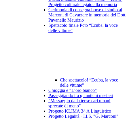
Progetto culturale legato alla memoria
Cerimonia di consegna borse di studio al
Marconi di Cavarzere in memoria del Dott.
Pavanello Maurizio
Spettacolo finale Pcto “Ecuba, la voce
delle vittime”
Che spettacolo! “Ecuba, la voce
delle vittime”
Chioggia e “L’oro bianco”
Passeggiando tra gli antichi mestieri
"Messaggio dalla terra: cari umani,
sprecate di meno"
Progetto KLIMA 3^ A Linguistico
Progetto Legalità - I.I.S. "G. Marconi"