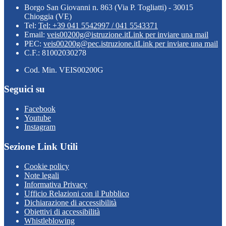
Borgo San Giovanni n. 863 (Via P. Togliatti) - 30015
Chioggia (VE)
Tel:
Tel: +39 041 5542997 / 041 5543371
Email:
veis00200g@istruzione.it
Link per inviare una mail
PEC:
veis00200g@pec.istruzione.it
Link per inviare una mail
C.F.: 81002030278
Cod. Min. VEIS00200G
Seguici su
Facebook
Youtube
Instagram
Sezione Link Utili
Cookie policy
Note legali
Informativa Privacy
Ufficio Relazioni con il Pubblico
Dichiarazione di accessibilità
Obiettivi di accessibilità
Whistleblowing