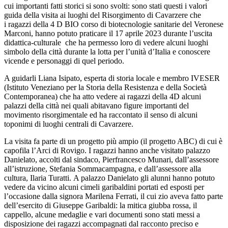
cui importanti fatti storici si sono svolti: sono stati questi i valori
guida della visita ai luoghi del Risorgimento di Cavarzere che
i ragazzi della 4 D BIO corso di biotecnologie sanitarie del Veronese
Marconi, hanno potuto praticare il 17 aprile 2023 durante l’uscita
didattica-culturale che ha permesso loro di vedere alcuni luoghi
simbolo della città durante la lotta per l’unità d’Italia e conoscere
vicende e personaggi di quel periodo.
A guidarli Liana Isipato, esperta di storia locale e membro IVESER
(Istituto Veneziano per la Storia della Resistenza e della Società
Contemporanea) che ha atto vedere ai ragazzi della 4D alcuni
palazzi della città nei quali abitavano figure importanti del
movimento risorgimentale ed ha raccontato il senso di alcuni
toponimi di luoghi centrali di Cavarzere.
La visita fa parte di un progetto più ampio (il progetto ABC) di cui è
capofila l’Arci di Rovigo. I ragazzi hanno anche visitato palazzo
Danielato, accolti dal sindaco, Pierfrancesco Munari, dall’assessore
all’istruzione, Stefania Sommacampagna, e dall’assessore alla
cultura, Ilaria Turatti. A palazzo Danielato gli alunni hanno potuto
vedere da vicino alcuni cimeli garibaldini portati ed esposti per
l’occasione dalla signora Marilena Ferrati, il cui zio aveva fatto parte
dell’esercito di Giuseppe Garibaldi: la mitica giubba rossa, il
cappello, alcune medaglie e vari documenti sono stati messi a
disposizione dei ragazzi accompagnati dal racconto preciso e