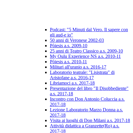
Podcast: "5 Minuti dal Vero. Il sapere con
gli aud-e io"
50 anni di Veronese 2002-03
Pòiesis a.s. 2009-10
25 anni di Teatro Classico a.s. 2009-10
My Oulu Experience NS a.s. 2010-11
Pòiesis a.s. 2010-11
Militari all'uranio a.s. 2016-17
Laboratorio teatrale: "Lisistrata" di
Aristofane a.s. 2016-17
Libriamoci a.s. 2017-18
Presentazione del libro "Il Disobbediente"
a.s. 2017-18
Incontro con Don Antonio Coluccia a.s.
2017-18
Lezione Laboratorio Marzo Donna a.s.
2017-18
Visita ai luoghi di Don Milani a.s. 2017-18
Attività didattica a Granzette(Ro) a.s.
2017-18