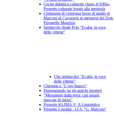
Uscita didattica-culturale classe 4^DBio-
Progetto culturale legato alla memoria
Cerimonia di consegna borse di studio al
Marconi di Cavarzere in memoria del Dott.
Pavanello Maurizio
Spettacolo finale Pcto “Ecuba, la voce
delle vittime”
Che spettacolo! “Ecuba, la voce
delle vittime”
Chioggia e “L’oro bianco”
Passeggiando tra gli antichi mestieri
"Messaggio dalla terra: cari umani,
sprecate di meno"
Progetto KLIMA 3^ A Linguistico
Progetto Legalità - I.I.S. "G. Marconi"