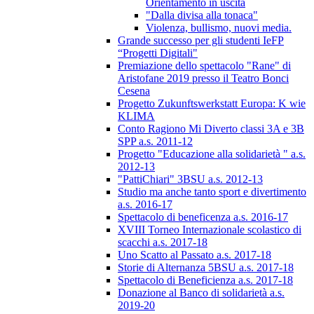
Orientamento in uscita
"Dalla divisa alla tonaca"
Violenza, bullismo, nuovi media.
Grande successo per gli studenti IeFP
“Progetti Digitali"
Premiazione dello spettacolo "Rane" di
Aristofane 2019 presso il Teatro Bonci
Cesena
Progetto Zukunftswerkstatt Europa: K wie
KLIMA
Conto Ragiono Mi Diverto classi 3A e 3B
SPP a.s. 2011-12
Progetto "Educazione alla solidarietà " a.s.
2012-13
"PattiChiari" 3BSU a.s. 2012-13
Studio ma anche tanto sport e divertimento
a.s. 2016-17
Spettacolo di beneficenza a.s. 2016-17
XVIII Torneo Internazionale scolastico di
scacchi a.s. 2017-18
Uno Scatto al Passato a.s. 2017-18
Storie di Alternanza 5BSU a.s. 2017-18
Spettacolo di Beneficienza a.s. 2017-18
Donazione al Banco di solidarietà a.s.
2019-20