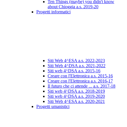
Ten Things (maybe) you didn't know
about Chioggia a.s. 2019-20
Progetti informatici
Siti Web 4^ESA a.s. 2022-2023
Siti Web 4^DSA a.s. 2021-2022
Siti web 4^DSA a.s. 2015-16
Creare con l'Elettronica a.s. 2015-16
Creare con l'Elettronica a.s. 2016-17
Il futuro che ci attende ... a.s. 2017-18
Siti web 4^DSA a.s. 2018-2019
Siti web 4^DSA a.s. 2019-2020
Siti Web 4^ESA a.s. 2020-2021
Progetti umanistici