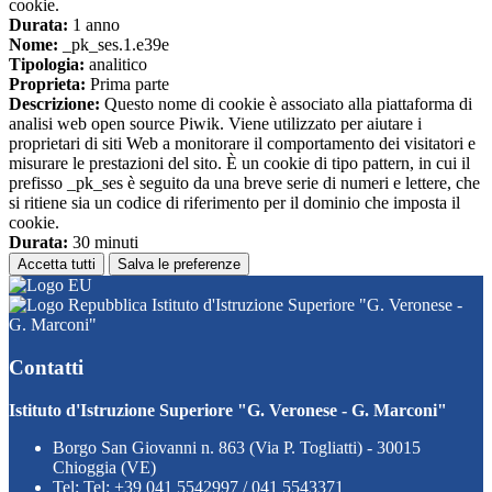
cookie.
Durata:
1 anno
Nome:
_pk_ses.1.e39e
Tipologia:
analitico
Proprieta:
Prima parte
Descrizione:
Questo nome di cookie è associato alla piattaforma di
analisi web open source Piwik. Viene utilizzato per aiutare i
proprietari di siti Web a monitorare il comportamento dei visitatori e
misurare le prestazioni del sito. È un cookie di tipo pattern, in cui il
prefisso _pk_ses è seguito da una breve serie di numeri e lettere, che
si ritiene sia un codice di riferimento per il dominio che imposta il
cookie.
Durata:
30 minuti
Accetta tutti
Salva le preferenze
Istituto d'Istruzione Superiore "G. Veronese -
G. Marconi"
Contatti
Istituto d'Istruzione Superiore "G. Veronese - G. Marconi"
Borgo San Giovanni n. 863 (Via P. Togliatti) - 30015
Chioggia (VE)
Tel:
Tel: +39 041 5542997 / 041 5543371