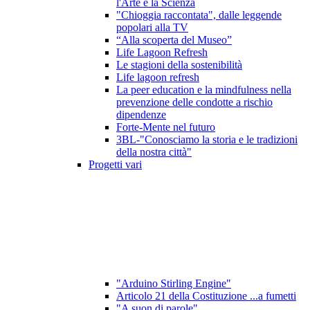
l'Arte e la Scienza
"Chioggia raccontata", dalle leggende
popolari alla TV
“Alla scoperta del Museo”
Life Lagoon Refresh
Le stagioni della sostenibilità
Life lagoon refresh
La peer education e la mindfulness nella
prevenzione delle condotte a rischio
dipendenze
Forte-Mente nel futuro
3BL-"Conosciamo la storia e le tradizioni
della nostra città"
Progetti vari
"Arduino Stirling Engine"
Articolo 21 della Costituzione ...a fumetti
"A suon di parole"