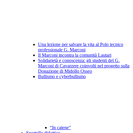
Una lezione per salvare la vita al Polo tecnico
professionale G. Marconi
Il Marconi incontra la comunità Lautari
Solidarietà e conoscenza: gli studenti del G.
Marconi di Cavarzere coinvolti nel progetto sulla
Donazione di Midollo Osseo
Bullismo e cyberbullismo
“In catene”
Sportello didattico