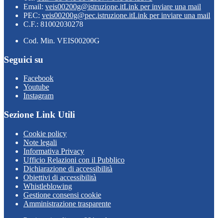
Email:
veis00200g@istruzione.it
Link per inviare una mail
PEC:
veis00200g@pec.istruzione.it
Link per inviare una mail
C.F.: 81002030278
Cod. Min. VEIS00200G
Seguici su
Facebook
Youtube
Instagram
Sezione Link Utili
Cookie policy
Note legali
Informativa Privacy
Ufficio Relazioni con il Pubblico
Dichiarazione di accessibilità
Obiettivi di accessibilità
Whistleblowing
Gestione consensi cookie
Amministrazione trasparente