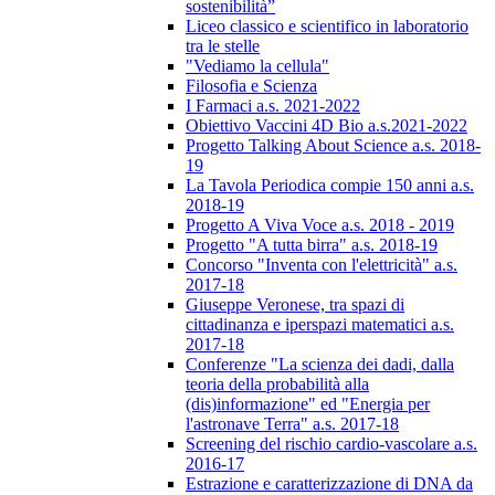
sostenibilità”
Liceo classico e scientifico in laboratorio
tra le stelle
"Vediamo la cellula"
Filosofia e Scienza
I Farmaci a.s. 2021-2022
Obiettivo Vaccini 4D Bio a.s.2021-2022
Progetto Talking About Science a.s. 2018-
19
La Tavola Periodica compie 150 anni a.s.
2018-19
Progetto A Viva Voce a.s. 2018 - 2019
Progetto "A tutta birra" a.s. 2018-19
Concorso "Inventa con l'elettricità" a.s.
2017-18
Giuseppe Veronese, tra spazi di
cittadinanza e iperspazi matematici a.s.
2017-18
Conferenze "La scienza dei dadi, dalla
teoria della probabilità alla
(dis)informazione" ed "Energia per
l'astronave Terra" a.s. 2017-18
Screening del rischio cardio-vascolare a.s.
2016-17
Estrazione e caratterizzazione di DNA da