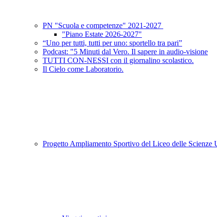
PN "Scuola e competenze" 2021-2027
"Piano Estate 2026-2027"
“Uno per tutti, tutti per uno: sportello tra pari”
Podcast: "5 Minuti dal Vero. Il sapere in audio-visione
TUTTI CON-NESSI con il giornalino scolastico.
Il Cielo come Laboratorio.
Progetto Ampliamento Sportivo del Liceo delle Scienz