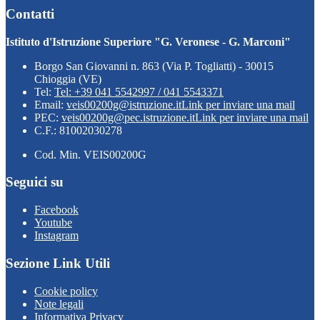
Contatti
Istituto d'Istruzione Superiore "G. Veronese - G. Marconi"
Borgo San Giovanni n. 863 (Via P. Togliatti) - 30015
Chioggia (VE)
Tel:
Tel: +39 041 5542997 / 041 5543371
Email:
veis00200g@istruzione.it
Link per inviare una mail
PEC:
veis00200g@pec.istruzione.it
Link per inviare una mail
C.F.: 81002030278
Cod. Min. VEIS00200G
Seguici su
Facebook
Youtube
Instagram
Sezione Link Utili
Cookie policy
Note legali
Informativa Privacy