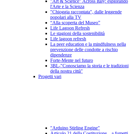
"Art & Science" Across Italy: esplorando
l'Arte e la Scienza
"Chioggia raccontata", dalle leggende
popolari alla TV
“Alla scoperta del Museo”
Life Lagoon Refresh
Le stagioni della sostenibilità
Life lagoon refresh
La peer education e la mindfulness nella
prevenzione delle condotte a rischio
dipendenze
Forte-Mente nel futuro
3BL-"Conosciamo la storia e le tradizioni
della nostra città"
Progetti vari
"Arduino Stirling Engine"
Articolo 21 della Costituzione ...a fumetti