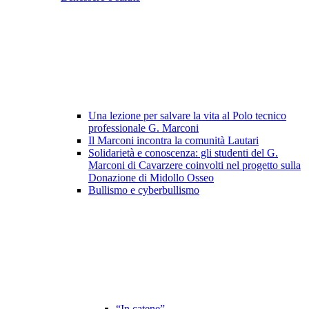
Una lezione per salvare la vita al Polo tecnico
professionale G. Marconi
Il Marconi incontra la comunità Lautari
Solidarietà e conoscenza: gli studenti del G.
Marconi di Cavarzere coinvolti nel progetto sulla
Donazione di Midollo Osseo
Bullismo e cyberbullismo
“In catene”