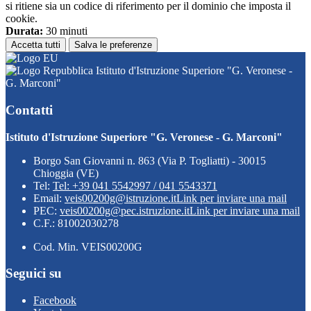
si ritiene sia un codice di riferimento per il dominio che imposta il
cookie.
Durata:
30 minuti
Accetta tutti
Salva le preferenze
Istituto d'Istruzione Superiore "G. Veronese -
G. Marconi"
Contatti
Istituto d'Istruzione Superiore "G. Veronese - G. Marconi"
Borgo San Giovanni n. 863 (Via P. Togliatti) - 30015
Chioggia (VE)
Tel:
Tel: +39 041 5542997 / 041 5543371
Email:
veis00200g@istruzione.it
Link per inviare una mail
PEC:
veis00200g@pec.istruzione.it
Link per inviare una mail
C.F.: 81002030278
Cod. Min. VEIS00200G
Seguici su
Facebook