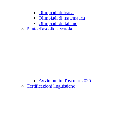
Olimpiadi di fisica
Olimpiadi di matematica
Olimpiadi di italiano
Punto d'ascolto a scuola
Avvio punto d'ascolto 2025
Certificazioni linguistiche