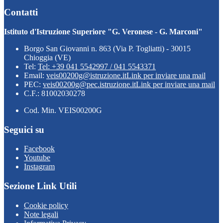
Contatti
Istituto d'Istruzione Superiore "G. Veronese - G. Marconi"
Borgo San Giovanni n. 863 (Via P. Togliatti) - 30015
Chioggia (VE)
Tel:
Tel: +39 041 5542997 / 041 5543371
Email:
veis00200g@istruzione.it
Link per inviare una mail
PEC:
veis00200g@pec.istruzione.it
Link per inviare una mail
C.F.: 81002030278
Cod. Min. VEIS00200G
Seguici su
Facebook
Youtube
Instagram
Sezione Link Utili
Cookie policy
Note legali