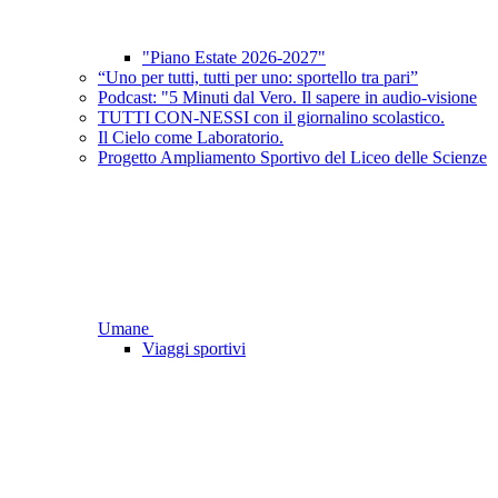
"Piano Estate 2026-2027"
“Uno per tutti, tutti per uno: sportello tra pari”
Podcast: "5 Minuti dal Vero. Il sapere in audio-visione
TUTTI CON-NESSI con il giornalino scolastico.
Il Cielo come Laboratorio.
Progetto Ampliamento Sportivo del Liceo delle Scienze
Umane
Viaggi sportivi