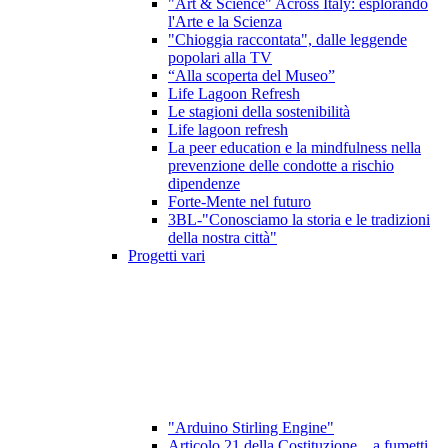
"Art & Science" Across Italy: esplorando
l'Arte e la Scienza
"Chioggia raccontata", dalle leggende
popolari alla TV
“Alla scoperta del Museo”
Life Lagoon Refresh
Le stagioni della sostenibilità
Life lagoon refresh
La peer education e la mindfulness nella
prevenzione delle condotte a rischio
dipendenze
Forte-Mente nel futuro
3BL-"Conosciamo la storia e le tradizioni
della nostra città"
Progetti vari
"Arduino Stirling Engine"
Articolo 21 della Costituzione ...a fumetti