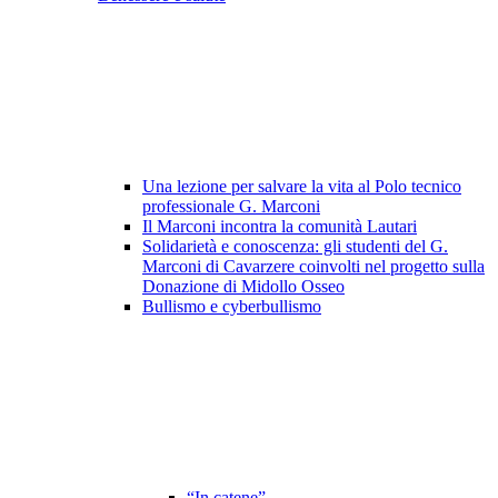
Una lezione per salvare la vita al Polo tecnico
professionale G. Marconi
Il Marconi incontra la comunità Lautari
Solidarietà e conoscenza: gli studenti del G.
Marconi di Cavarzere coinvolti nel progetto sulla
Donazione di Midollo Osseo
Bullismo e cyberbullismo
“In catene”