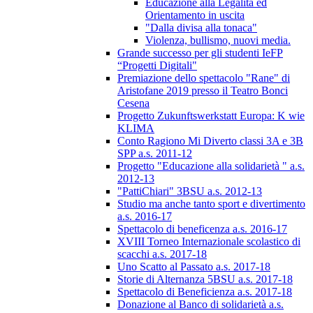
Educazione alla Legalità ed
Orientamento in uscita
"Dalla divisa alla tonaca"
Violenza, bullismo, nuovi media.
Grande successo per gli studenti IeFP
“Progetti Digitali"
Premiazione dello spettacolo "Rane" di
Aristofane 2019 presso il Teatro Bonci
Cesena
Progetto Zukunftswerkstatt Europa: K wie
KLIMA
Conto Ragiono Mi Diverto classi 3A e 3B
SPP a.s. 2011-12
Progetto "Educazione alla solidarietà " a.s.
2012-13
"PattiChiari" 3BSU a.s. 2012-13
Studio ma anche tanto sport e divertimento
a.s. 2016-17
Spettacolo di beneficenza a.s. 2016-17
XVIII Torneo Internazionale scolastico di
scacchi a.s. 2017-18
Uno Scatto al Passato a.s. 2017-18
Storie di Alternanza 5BSU a.s. 2017-18
Spettacolo di Beneficienza a.s. 2017-18
Donazione al Banco di solidarietà a.s.