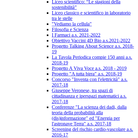
Liceo scientifico: “Le stagioni della
sostenibilità”
Liceo classico e scientifico in laboratorio
tra le stelle
"Vediamo la cellula"
Filosofia e Scienza
I Farmaci a.s. 2021-2022
Obiettivo Vaccini 4D Bio a.s.2021-2022
Progetto Talking About Science a.s. 2018-
19
La Tavola Periodica compie 150 anni a.s.
2018-19
Progetto A Viva Voce a.s. 2018 - 2019
Progetto "A tutta birra" a.s. 2018-19
Concorso "Inventa con l'elettricità" a.s.
2017-18
Giuseppe Veronese, tra spazi di
cittadinanza e iperspazi matematici a.s.
2017-18
Conferenze "La scienza dei dadi, dalla
teoria della probabilità alla
(dis)informazione" ed "Energia per
l'astronave Terra" a.s. 2017-18
Screening del rischio cardio-vascolare a.s.
2016-17