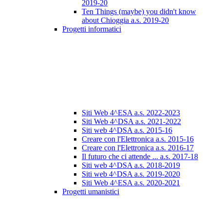
2019-20
Ten Things (maybe) you didn't know
about Chioggia a.s. 2019-20
Progetti informatici
Siti Web 4^ESA a.s. 2022-2023
Siti Web 4^DSA a.s. 2021-2022
Siti web 4^DSA a.s. 2015-16
Creare con l'Elettronica a.s. 2015-16
Creare con l'Elettronica a.s. 2016-17
Il futuro che ci attende ... a.s. 2017-18
Siti web 4^DSA a.s. 2018-2019
Siti web 4^DSA a.s. 2019-2020
Siti Web 4^ESA a.s. 2020-2021
Progetti umanistici