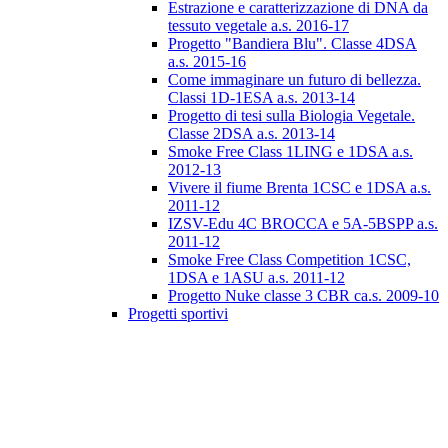
Estrazione e caratterizzazione di DNA da
tessuto vegetale a.s. 2016-17
Progetto "Bandiera Blu". Classe 4DSA
a.s. 2015-16
Come immaginare un futuro di bellezza.
Classi 1D-1ESA a.s. 2013-14
Progetto di tesi sulla Biologia Vegetale.
Classe 2DSA a.s. 2013-14
Smoke Free Class 1LING e 1DSA a.s.
2012-13
Vivere il fiume Brenta 1CSC e 1DSA a.s.
2011-12
IZSV-Edu 4C BROCCA e 5A-5BSPP a.s.
2011-12
Smoke Free Class Competition 1CSC,
1DSA e 1ASU a.s. 2011-12
Progetto Nuke classe 3 CBR ca.s. 2009-10
Progetti sportivi