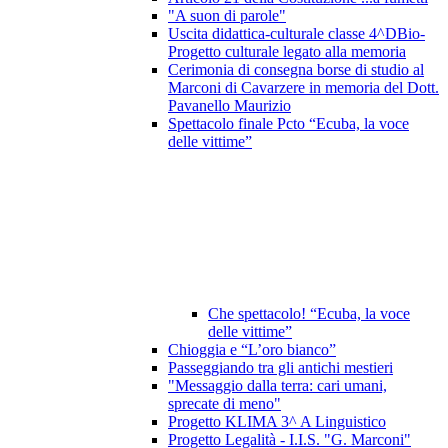
"A suon di parole"
Uscita didattica-culturale classe 4^DBio-
Progetto culturale legato alla memoria
Cerimonia di consegna borse di studio al
Marconi di Cavarzere in memoria del Dott.
Pavanello Maurizio
Spettacolo finale Pcto “Ecuba, la voce
delle vittime”
Che spettacolo! “Ecuba, la voce
delle vittime”
Chioggia e “L’oro bianco”
Passeggiando tra gli antichi mestieri
"Messaggio dalla terra: cari umani,
sprecate di meno"
Progetto KLIMA 3^ A Linguistico
Progetto Legalità - I.I.S. "G. Marconi"