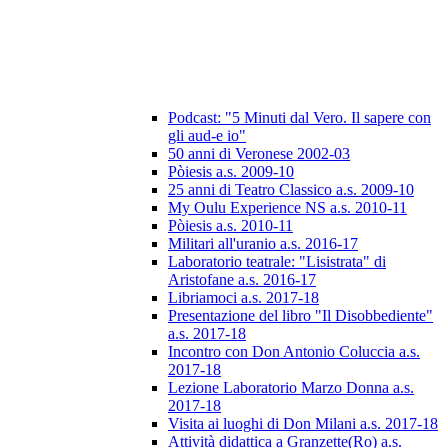
Podcast: "5 Minuti dal Vero. Il sapere con
gli aud-e io"
50 anni di Veronese 2002-03
Pòiesis a.s. 2009-10
25 anni di Teatro Classico a.s. 2009-10
My Oulu Experience NS a.s. 2010-11
Pòiesis a.s. 2010-11
Militari all'uranio a.s. 2016-17
Laboratorio teatrale: "Lisistrata" di
Aristofane a.s. 2016-17
Libriamoci a.s. 2017-18
Presentazione del libro "Il Disobbediente"
a.s. 2017-18
Incontro con Don Antonio Coluccia a.s.
2017-18
Lezione Laboratorio Marzo Donna a.s.
2017-18
Visita ai luoghi di Don Milani a.s. 2017-18
Attività didattica a Granzette(Ro) a.s.