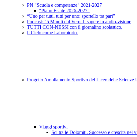
PN "Scuola e competenze" 2021-2027
"Piano Estate 2026-2027"
“Uno per tutti, tutti per uno: sportello tra pari”
Podcast: "5 Minuti dal Vero. Il sapere in audio-visione
TUTTI CON-NESSI con il giornalino scolastico.
Il Cielo come Laboratorio.
Progetto Ampliamento Sportivo del Liceo delle Scienz
Viaggi sportivi
Sci tra le Dolomiti. Successo e crescita nel