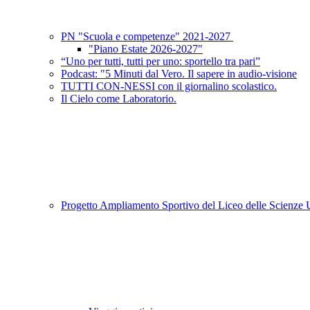
PN "Scuola e competenze" 2021-2027
"Piano Estate 2026-2027"
“Uno per tutti, tutti per uno: sportello tra pari”
Podcast: "5 Minuti dal Vero. Il sapere in audio-visione
TUTTI CON-NESSI con il giornalino scolastico.
Il Cielo come Laboratorio.
Progetto Ampliamento Sportivo del Liceo delle Scienz