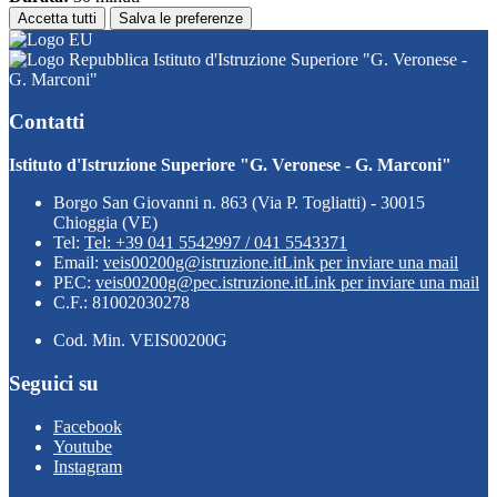
Accetta tutti
Salva le preferenze
Istituto d'Istruzione Superiore "G. Veronese -
G. Marconi"
Contatti
Istituto d'Istruzione Superiore "G. Veronese - G. Marconi"
Borgo San Giovanni n. 863 (Via P. Togliatti) - 30015
Chioggia (VE)
Tel:
Tel: +39 041 5542997 / 041 5543371
Email:
veis00200g@istruzione.it
Link per inviare una mail
PEC:
veis00200g@pec.istruzione.it
Link per inviare una mail
C.F.: 81002030278
Cod. Min. VEIS00200G
Seguici su
Facebook
Youtube
Instagram