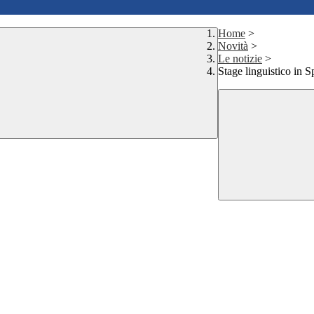
Home
>
Novità
>
Le notizie
>
Stage linguistico in 