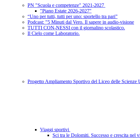
PN "Scuola e competenze" 2021-2027
"Piano Estate 2026-2027"
“Uno per tutti, tutti per uno: sportello tra pari”
Podcast: "5 Minuti dal Vero. Il sapere in audio-visione
TUTTI CON-NESSI con il giornalino scolastico.
Il Cielo come Laboratorio.
Progetto Ampliamento Sportivo del Liceo delle Scienz
Viaggi sportivi
Sci tra le Dolomiti. Successo e crescita nel