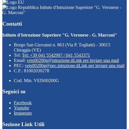
Istituto d'Istruzione Superiore "G. Veronese -
G. Marconi"
Contatti
Istituto d'Istruzione Superiore "G. Veronese - G. Marconi"
Borgo San Giovanni n. 863 (Via P. Togliatti) - 30015
Chioggia (VE)
Tel:
Tel: +39 041 5542997 / 041 5543371
Email:
veis00200g@istruzione.it
Link per inviare una mail
PEC:
veis00200g@pec.istruzione.it
Link per inviare una mail
C.F.: 81002030278
Cod. Min. VEIS00200G
Seguici su
Facebook
Youtube
Instagram
Sezione Link Utili