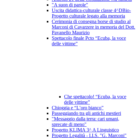
"A suon di parole"
Uscita didattica-culturale classe 4^DBio-
Progetto culturale legato alla memoria
Cerimonia di consegna borse di studio al
Marconi di Cavarzere in memoria del Dott.
Pavanello Maurizio
Spettacolo finale Pcto “Ecuba, la voce
delle vittime”
Che spettacolo! “Ecuba, la voce
delle vittime”
Chioggia e “L’oro bianco”
Passeggiando tra gli antichi mestieri
"Messaggio dalla terra: cari umani,
sprecate di meno"
Progetto KLIMA 3^ A Linguistico
Progetto Legalità - I.I.S. "G. Marconi"