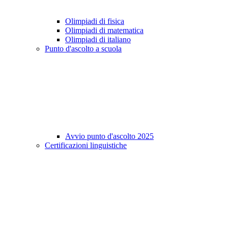
Olimpiadi di fisica
Olimpiadi di matematica
Olimpiadi di italiano
Punto d'ascolto a scuola
Avvio punto d'ascolto 2025
Certificazioni linguistiche