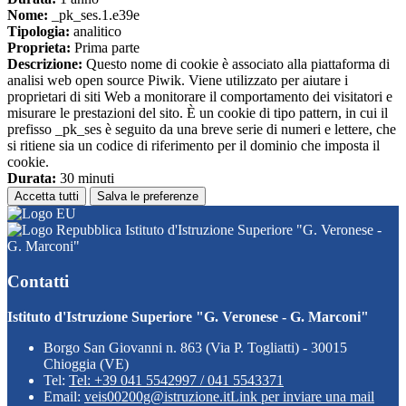
Nome:
_pk_ses.1.e39e
Tipologia:
analitico
Proprieta:
Prima parte
Descrizione:
Questo nome di cookie è associato alla piattaforma di
analisi web open source Piwik. Viene utilizzato per aiutare i
proprietari di siti Web a monitorare il comportamento dei visitatori e
misurare le prestazioni del sito. È un cookie di tipo pattern, in cui il
prefisso _pk_ses è seguito da una breve serie di numeri e lettere, che
si ritiene sia un codice di riferimento per il dominio che imposta il
cookie.
Durata:
30 minuti
Accetta tutti
Salva le preferenze
Istituto d'Istruzione Superiore "G. Veronese -
G. Marconi"
Contatti
Istituto d'Istruzione Superiore "G. Veronese - G. Marconi"
Borgo San Giovanni n. 863 (Via P. Togliatti) - 30015
Chioggia (VE)
Tel:
Tel: +39 041 5542997 / 041 5543371
Email:
veis00200g@istruzione.it
Link per inviare una mail