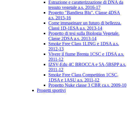
Estrazione e caratterizzazione di DNA da
tessuto vegetale a.s. 2016-17
Progetto "Bandiera Blu". Classe 4DSA
a.s. 2015-16
Come immaginare un futuro di bellezza.
Classi 1D-1ESA a.s. 2013-14
Progetto di tesi sulla Biologia Vegetale.
Classe 2DSA a.s. 2013-14
Smoke Free Class 1LING e 1DSA a.s.
2012-13
Vivere il fiume Brenta 1CSC e 1DSA a.s.
2011-12
IZSV-Edu 4C BROCCA e 5A-5BSPP a.s.
2011-12
Smoke Free Class Competition 1CSC,
1DSA e 1ASU a.s. 2011-12
Progetto Nuke classe 3 CBR ca.s. 2009-10
Progetti sportivi