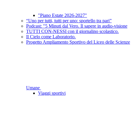
"Piano Estate 2026-2027"
“Uno per tutti, tutti per uno: sportello tra pari”
Podcast: "5 Minuti dal Vero. Il sapere in audio-visione
TUTTI CON-NESSI con il giornalino scolastico.
Il Cielo come Laboratorio.
Progetto Ampliamento Sportivo del Liceo delle Scienze
Umane
Viaggi sportivi