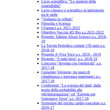
Liceo scientifico: “Le stagioni della
sostenibilità”
Liceo classico e scientifico in laboratorio
tra le stelle
"Vediamo la cellula"
Filosofia e Scienza
I Farmaci a.s. 2021-2022
Obiettivo Vaccini 4D Bio a.s.2021-2022
Progetto Talking About Science a.s. 2018-
19
La Tavola Periodica compie 150 anni a.s.
2018-19
Progetto A Viva Voce a.s. 2018 - 2019
Progetto "A tutta birra" a.s. 2018-19
Concorso "Inventa con l'elettricità" a.s.
2017-18
Giuseppe Veronese, tra spazi di
cittadinanza e iperspazi matematici a.s.
2017-18
Conferenze "La scienza dei dadi, dalla
teoria della probabilità alla
(dis)informazione" ed "Energia per
l'astronave Terra" a.s. 2017-18
Screening del rischio cardio-vascolare a.s.
2016-17