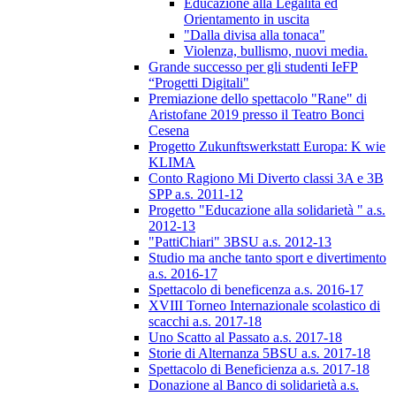
Educazione alla Legalità ed
Orientamento in uscita
"Dalla divisa alla tonaca"
Violenza, bullismo, nuovi media.
Grande successo per gli studenti IeFP
“Progetti Digitali"
Premiazione dello spettacolo "Rane" di
Aristofane 2019 presso il Teatro Bonci
Cesena
Progetto Zukunftswerkstatt Europa: K wie
KLIMA
Conto Ragiono Mi Diverto classi 3A e 3B
SPP a.s. 2011-12
Progetto "Educazione alla solidarietà " a.s.
2012-13
"PattiChiari" 3BSU a.s. 2012-13
Studio ma anche tanto sport e divertimento
a.s. 2016-17
Spettacolo di beneficenza a.s. 2016-17
XVIII Torneo Internazionale scolastico di
scacchi a.s. 2017-18
Uno Scatto al Passato a.s. 2017-18
Storie di Alternanza 5BSU a.s. 2017-18
Spettacolo di Beneficienza a.s. 2017-18
Donazione al Banco di solidarietà a.s.