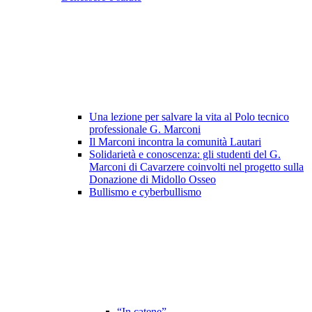
Una lezione per salvare la vita al Polo tecnico
professionale G. Marconi
Il Marconi incontra la comunità Lautari
Solidarietà e conoscenza: gli studenti del G.
Marconi di Cavarzere coinvolti nel progetto sulla
Donazione di Midollo Osseo
Bullismo e cyberbullismo
“In catene”