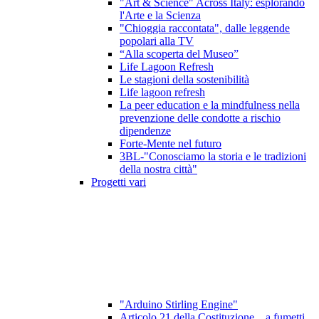
"Art & Science" Across Italy: esplorando
l'Arte e la Scienza
"Chioggia raccontata", dalle leggende
popolari alla TV
“Alla scoperta del Museo”
Life Lagoon Refresh
Le stagioni della sostenibilità
Life lagoon refresh
La peer education e la mindfulness nella
prevenzione delle condotte a rischio
dipendenze
Forte-Mente nel futuro
3BL-"Conosciamo la storia e le tradizioni
della nostra città"
Progetti vari
"Arduino Stirling Engine"
Articolo 21 della Costituzione ...a fumetti