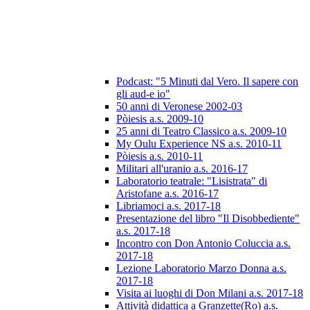
Podcast: "5 Minuti dal Vero. Il sapere con
gli aud-e io"
50 anni di Veronese 2002-03
Pòiesis a.s. 2009-10
25 anni di Teatro Classico a.s. 2009-10
My Oulu Experience NS a.s. 2010-11
Pòiesis a.s. 2010-11
Militari all'uranio a.s. 2016-17
Laboratorio teatrale: "Lisistrata" di
Aristofane a.s. 2016-17
Libriamoci a.s. 2017-18
Presentazione del libro "Il Disobbediente"
a.s. 2017-18
Incontro con Don Antonio Coluccia a.s.
2017-18
Lezione Laboratorio Marzo Donna a.s.
2017-18
Visita ai luoghi di Don Milani a.s. 2017-18
Attività didattica a Granzette(Ro) a.s.