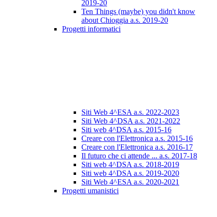
2019-20
Ten Things (maybe) you didn't know
about Chioggia a.s. 2019-20
Progetti informatici
Siti Web 4^ESA a.s. 2022-2023
Siti Web 4^DSA a.s. 2021-2022
Siti web 4^DSA a.s. 2015-16
Creare con l'Elettronica a.s. 2015-16
Creare con l'Elettronica a.s. 2016-17
Il futuro che ci attende ... a.s. 2017-18
Siti web 4^DSA a.s. 2018-2019
Siti web 4^DSA a.s. 2019-2020
Siti Web 4^ESA a.s. 2020-2021
Progetti umanistici