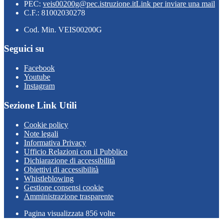
PEC:
veis00200g@pec.istruzione.it
Link per inviare una mail
C.F.: 81002030278
Cod. Min. VEIS00200G
Seguici su
Facebook
Youtube
Instagram
Sezione Link Utili
Cookie policy
Note legali
Informativa Privacy
Ufficio Relazioni con il Pubblico
Dichiarazione di accessibilità
Obiettivi di accessibilità
Whistleblowing
Gestione consensi cookie
Amministrazione trasparente
Pagina visualizzata
856
volte