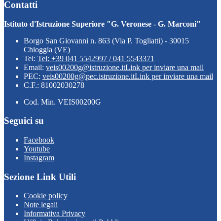
Contatti
Istituto d'Istruzione Superiore "G. Veronese - G. Marconi"
Borgo San Giovanni n. 863 (Via P. Togliatti) - 30015
Chioggia (VE)
Tel:
Tel: +39 041 5542997 / 041 5543371
Email:
veis00200g@istruzione.it
Link per inviare una mail
PEC:
veis00200g@pec.istruzione.it
Link per inviare una mail
C.F.: 81002030278
Cod. Min. VEIS00200G
Seguici su
Facebook
Youtube
Instagram
Sezione Link Utili
Cookie policy
Note legali
Informativa Privacy