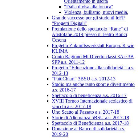
Orientamento in uscita
"Dalla divisa alla tonaca"
Violenza, bullismo, nuovi media.
Grande successo per gli studenti IeFP
“Progetti Digitali"
Premiazione dello spettacolo "Rane" di
Aristofane 2019 presso il Teatro Bonci
Cesena
Progetto Zukunftswerkstatt Europa: K wie
KLIMA
Conto Ragiono Mi Diverto classi 3A e 3B
SPP a.s. 2011-12
Progetto "Educazione alla solidarietà " a.s.
2012-13
"PattiChiari" 3BSU a.s. 2012-13
Studio ma anche tanto sport e divertimento
a.s. 2016-17
Spettacolo di beneficenza a.s. 2016-17
XVIII Torneo Internazionale scolastico di
scacchi a.s. 2017-18
Uno Scatto al Passato a.s. 2017-18
Storie di Alternanza 5BSU a.s. 2017-18
Spettacolo di Beneficienza a.s. 2017-18
Donazione al Banco di solidarietà a.s.
2019-20