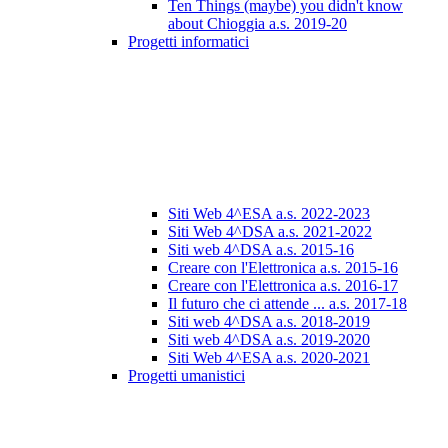
Ten Things (maybe) you didn't know
about Chioggia a.s. 2019-20
Progetti informatici
Siti Web 4^ESA a.s. 2022-2023
Siti Web 4^DSA a.s. 2021-2022
Siti web 4^DSA a.s. 2015-16
Creare con l'Elettronica a.s. 2015-16
Creare con l'Elettronica a.s. 2016-17
Il futuro che ci attende ... a.s. 2017-18
Siti web 4^DSA a.s. 2018-2019
Siti web 4^DSA a.s. 2019-2020
Siti Web 4^ESA a.s. 2020-2021
Progetti umanistici