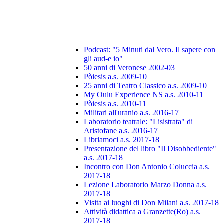
Podcast: "5 Minuti dal Vero. Il sapere con
gli aud-e io"
50 anni di Veronese 2002-03
Pòiesis a.s. 2009-10
25 anni di Teatro Classico a.s. 2009-10
My Oulu Experience NS a.s. 2010-11
Pòiesis a.s. 2010-11
Militari all'uranio a.s. 2016-17
Laboratorio teatrale: "Lisistrata" di
Aristofane a.s. 2016-17
Libriamoci a.s. 2017-18
Presentazione del libro "Il Disobbediente"
a.s. 2017-18
Incontro con Don Antonio Coluccia a.s.
2017-18
Lezione Laboratorio Marzo Donna a.s.
2017-18
Visita ai luoghi di Don Milani a.s. 2017-18
Attività didattica a Granzette(Ro) a.s.
2017-18