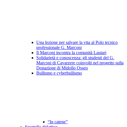
Una lezione per salvare la vita al Polo tecnico
professionale G. Marconi
Il Marconi incontra la comunità Lautari
Solidarietà e conoscenza: gli studenti del G.
Marconi di Cavarzere coinvolti nel progetto sulla
Donazione di Midollo Osseo
Bullismo e cyberbullismo
“In catene”
Sportello didattico