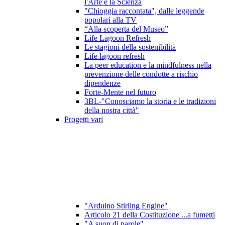
l'Arte e la Scienza
"Chioggia raccontata", dalle leggende
popolari alla TV
“Alla scoperta del Museo”
Life Lagoon Refresh
Le stagioni della sostenibilità
Life lagoon refresh
La peer education e la mindfulness nella
prevenzione delle condotte a rischio
dipendenze
Forte-Mente nel futuro
3BL-"Conosciamo la storia e le tradizioni
della nostra città"
Progetti vari
"Arduino Stirling Engine"
Articolo 21 della Costituzione ...a fumetti
"A suon di parole"