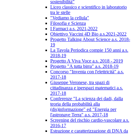
sostenibilità”
Liceo classico e scientifico in laboratorio
tra le stelle
"Vediamo la cellula"
Filosofia e Scienza
I Farmaci a.s. 2021-2022
Obiettivo Vaccini 4D Bio a.s.2021-2022
Progetto Talking About Science a.s. 2018-
19
La Tavola Periodica compie 150 anni a.s.
2018-19
Progetto A Viva Voce a.s. 2018 - 2019
Progetto "A tutta birra" a.s. 2018-19
Concorso "Inventa con l'elettricità" a.s.
2017-18
Giuseppe Veronese, tra spazi di
cittadinanza e iperspazi matematici a.s.
2017-18
Conferenze "La scienza dei dadi, dalla
teoria della probabilità alla
(dis)informazione" ed "Energia per
l'astronave Terra" a.s. 2017-18
Screening del rischio cardio-vascolare a.s.
2016-17
Estrazione e caratterizzazione di DNA da