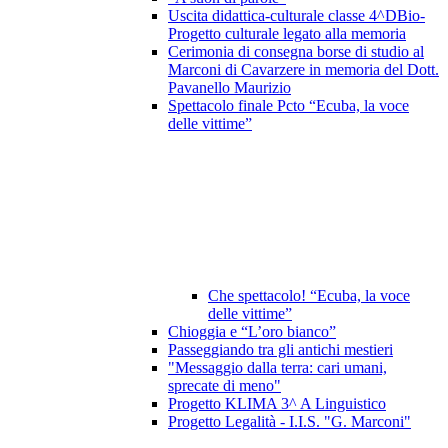
Uscita didattica-culturale classe 4^DBio-
Progetto culturale legato alla memoria
Cerimonia di consegna borse di studio al
Marconi di Cavarzere in memoria del Dott.
Pavanello Maurizio
Spettacolo finale Pcto “Ecuba, la voce
delle vittime”
Che spettacolo! “Ecuba, la voce
delle vittime”
Chioggia e “L’oro bianco”
Passeggiando tra gli antichi mestieri
"Messaggio dalla terra: cari umani,
sprecate di meno"
Progetto KLIMA 3^ A Linguistico
Progetto Legalità - I.I.S. "G. Marconi"