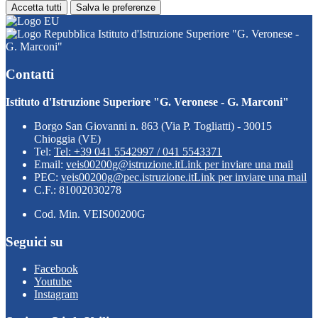
Accetta tutti
Salva le preferenze
Istituto d'Istruzione Superiore "G. Veronese -
G. Marconi"
Contatti
Istituto d'Istruzione Superiore "G. Veronese - G. Marconi"
Borgo San Giovanni n. 863 (Via P. Togliatti) - 30015
Chioggia (VE)
Tel:
Tel: +39 041 5542997 / 041 5543371
Email:
veis00200g@istruzione.it
Link per inviare una mail
PEC:
veis00200g@pec.istruzione.it
Link per inviare una mail
C.F.: 81002030278
Cod. Min. VEIS00200G
Seguici su
Facebook
Youtube
Instagram