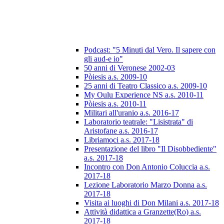
Podcast: "5 Minuti dal Vero. Il sapere con
gli aud-e io"
50 anni di Veronese 2002-03
Pòiesis a.s. 2009-10
25 anni di Teatro Classico a.s. 2009-10
My Oulu Experience NS a.s. 2010-11
Pòiesis a.s. 2010-11
Militari all'uranio a.s. 2016-17
Laboratorio teatrale: "Lisistrata" di
Aristofane a.s. 2016-17
Libriamoci a.s. 2017-18
Presentazione del libro "Il Disobbediente"
a.s. 2017-18
Incontro con Don Antonio Coluccia a.s.
2017-18
Lezione Laboratorio Marzo Donna a.s.
2017-18
Visita ai luoghi di Don Milani a.s. 2017-18
Attività didattica a Granzette(Ro) a.s.
2017-18