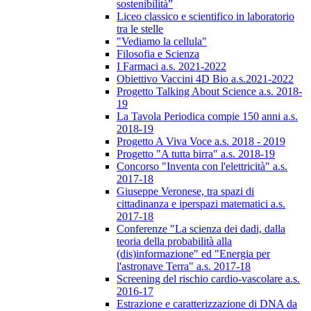
sostenibilità”
Liceo classico e scientifico in laboratorio
tra le stelle
"Vediamo la cellula"
Filosofia e Scienza
I Farmaci a.s. 2021-2022
Obiettivo Vaccini 4D Bio a.s.2021-2022
Progetto Talking About Science a.s. 2018-
19
La Tavola Periodica compie 150 anni a.s.
2018-19
Progetto A Viva Voce a.s. 2018 - 2019
Progetto "A tutta birra" a.s. 2018-19
Concorso "Inventa con l'elettricità" a.s.
2017-18
Giuseppe Veronese, tra spazi di
cittadinanza e iperspazi matematici a.s.
2017-18
Conferenze "La scienza dei dadi, dalla
teoria della probabilità alla
(dis)informazione" ed "Energia per
l'astronave Terra" a.s. 2017-18
Screening del rischio cardio-vascolare a.s.
2016-17
Estrazione e caratterizzazione di DNA da