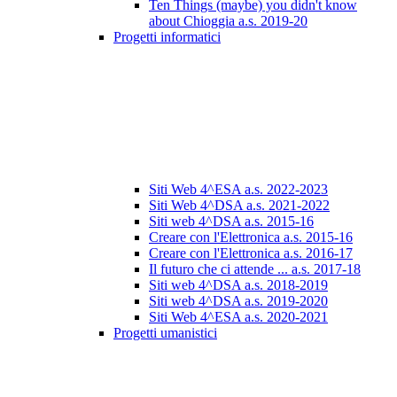
Ten Things (maybe) you didn't know
about Chioggia a.s. 2019-20
Progetti informatici
Siti Web 4^ESA a.s. 2022-2023
Siti Web 4^DSA a.s. 2021-2022
Siti web 4^DSA a.s. 2015-16
Creare con l'Elettronica a.s. 2015-16
Creare con l'Elettronica a.s. 2016-17
Il futuro che ci attende ... a.s. 2017-18
Siti web 4^DSA a.s. 2018-2019
Siti web 4^DSA a.s. 2019-2020
Siti Web 4^ESA a.s. 2020-2021
Progetti umanistici