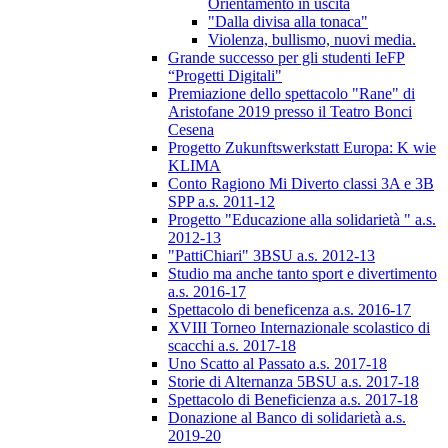
Orientamento in uscita
"Dalla divisa alla tonaca"
Violenza, bullismo, nuovi media.
Grande successo per gli studenti IeFP
“Progetti Digitali"
Premiazione dello spettacolo "Rane" di
Aristofane 2019 presso il Teatro Bonci
Cesena
Progetto Zukunftswerkstatt Europa: K wie
KLIMA
Conto Ragiono Mi Diverto classi 3A e 3B
SPP a.s. 2011-12
Progetto "Educazione alla solidarietà " a.s.
2012-13
"PattiChiari" 3BSU a.s. 2012-13
Studio ma anche tanto sport e divertimento
a.s. 2016-17
Spettacolo di beneficenza a.s. 2016-17
XVIII Torneo Internazionale scolastico di
scacchi a.s. 2017-18
Uno Scatto al Passato a.s. 2017-18
Storie di Alternanza 5BSU a.s. 2017-18
Spettacolo di Beneficienza a.s. 2017-18
Donazione al Banco di solidarietà a.s.
2019-20