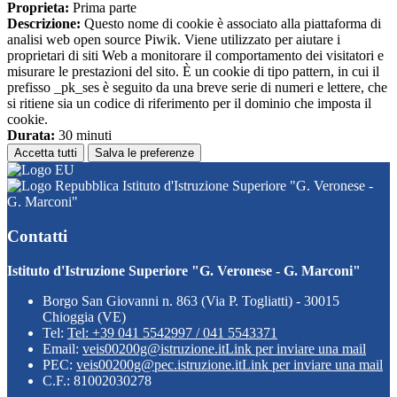
Proprieta:
Prima parte
Descrizione:
Questo nome di cookie è associato alla piattaforma di
analisi web open source Piwik. Viene utilizzato per aiutare i
proprietari di siti Web a monitorare il comportamento dei visitatori e
misurare le prestazioni del sito. È un cookie di tipo pattern, in cui il
prefisso _pk_ses è seguito da una breve serie di numeri e lettere, che
si ritiene sia un codice di riferimento per il dominio che imposta il
cookie.
Durata:
30 minuti
Accetta tutti
Salva le preferenze
Istituto d'Istruzione Superiore "G. Veronese -
G. Marconi"
Contatti
Istituto d'Istruzione Superiore "G. Veronese - G. Marconi"
Borgo San Giovanni n. 863 (Via P. Togliatti) - 30015
Chioggia (VE)
Tel:
Tel: +39 041 5542997 / 041 5543371
Email:
veis00200g@istruzione.it
Link per inviare una mail
PEC:
veis00200g@pec.istruzione.it
Link per inviare una mail
C.F.: 81002030278