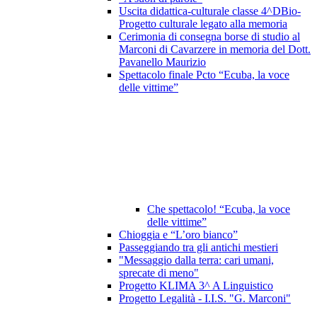
Uscita didattica-culturale classe 4^DBio-
Progetto culturale legato alla memoria
Cerimonia di consegna borse di studio al
Marconi di Cavarzere in memoria del Dott.
Pavanello Maurizio
Spettacolo finale Pcto “Ecuba, la voce
delle vittime”
Che spettacolo! “Ecuba, la voce
delle vittime”
Chioggia e “L’oro bianco”
Passeggiando tra gli antichi mestieri
"Messaggio dalla terra: cari umani,
sprecate di meno"
Progetto KLIMA 3^ A Linguistico
Progetto Legalità - I.I.S. "G. Marconi"