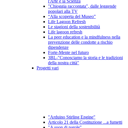
l'Arte e la Scienza
"Chioggia raccontata", dalle leggende
popolari alla TV
“Alla scoperta del Museo”
Life Lagoon Refresh
Le stagioni della sostenibilità
Life lagoon refresh
La peer education e la mindfulness nella
prevenzione delle condotte a rischio
dipendenze
Forte-Mente nel futuro
3BL-"Conosciamo la storia e le tradizioni
della nostra città"
Progetti vari
"Arduino Stirling Engine"
Articolo 21 della Costituzione ...a fumetti
"A suon di parole"