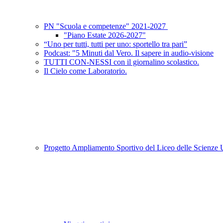
PN "Scuola e competenze" 2021-2027
"Piano Estate 2026-2027"
“Uno per tutti, tutti per uno: sportello tra pari”
Podcast: "5 Minuti dal Vero. Il sapere in audio-visione
TUTTI CON-NESSI con il giornalino scolastico.
Il Cielo come Laboratorio.
Progetto Ampliamento Sportivo del Liceo delle Scienz