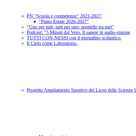
PN "Scuola e competenze" 2021-2027
"Piano Estate 2026-2027"
“Uno per tutti, tutti per uno: sportello tra pari”
Podcast: "5 Minuti dal Vero. Il sapere in audio-visione
TUTTI CON-NESSI con il giornalino scolastico.
Il Cielo come Laboratorio.
Progetto Ampliamento Sportivo del Liceo delle Scienz