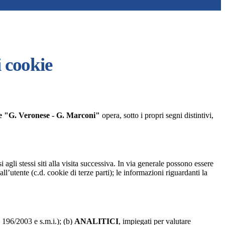
i cookie
re "G. Veronese - G. Marconi"
opera, sotto i propri segni distintivi,
 agli stessi siti alla visita successiva. In via generale possono essere
dall’utente (c.d. cookie di terze parti); le informazioni riguardanti la
. 196/2003 e s.m.i.); (b)
ANALITICI
, impiegati per valutare