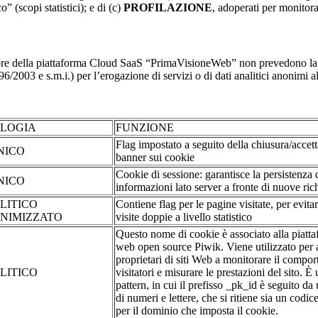
o” (scopi statistici); e di (c)
PROFILAZIONE
, adoperati per monitor
re della piattaforma Cloud SaaS “PrimaVisioneWeb” non prevedono la regi
2003 e s.m.i.) per l’erogazione di servizi o di dati analitici anonimi al 
OLOGIA
FUNZIONE
Flag impostato a seguito della chiusura/accet
NICO
banner sui cookie
Cookie di sessione: garantisce la persistenza 
NICO
informazioni lato server a fronte di nuove rich
LITICO
Contiene flag per le pagine visitate, per evita
NIMIZZATO
visite doppie a livello statistico
Questo nome di cookie è associato alla piatta
web open source Piwik. Viene utilizzato per a
proprietari di siti Web a monitorare il compo
LITICO
visitatori e misurare le prestazioni del sito. È
pattern, in cui il prefisso _pk_id è seguito da
di numeri e lettere, che si ritiene sia un codic
per il dominio che imposta il cookie.