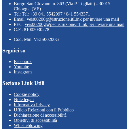
Borgo San Giovanni n. 863 (Via P. Togliatti) - 30015
Chioggia (VE)
Tel:
Tel: +39 041 5542997 / 041 5543371
Email:
veis00200g@istruzione.it
Link per inviare una mail
PEC:
veis00200g@pec.istruzione.it
Link per inviare una mail
C.F.: 81002030278
Cod. Min. VEIS00200G
Seguici su
Facebook
Youtube
Instagram
Sezione Link Utili
Cookie policy
Note legali
Informativa Privacy
Ufficio Relazioni con il Pubblico
Dichiarazione di accessibilità
Obiettivi di accessibilità
Whistleblowing