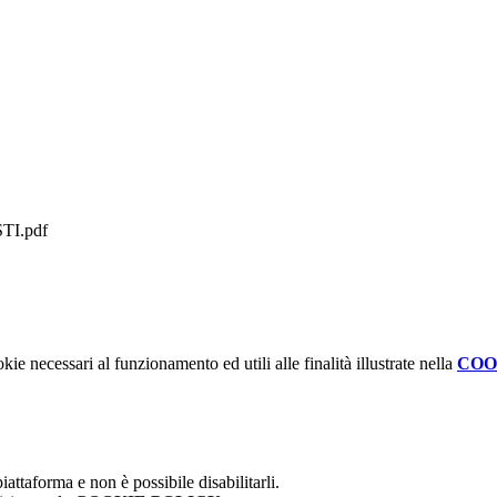
TI.pdf
kie necessari al funzionamento ed utili alle finalità illustrate nella
COO
attaforma e non è possibile disabilitarli.