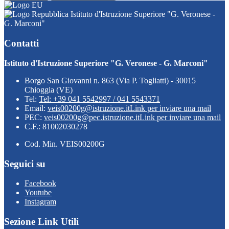
Istituto d'Istruzione Superiore "G. Veronese -
G. Marconi"
Contatti
Istituto d'Istruzione Superiore "G. Veronese - G. Marconi"
Borgo San Giovanni n. 863 (Via P. Togliatti) - 30015
Chioggia (VE)
Tel:
Tel: +39 041 5542997 / 041 5543371
Email:
veis00200g@istruzione.it
Link per inviare una mail
PEC:
veis00200g@pec.istruzione.it
Link per inviare una mail
C.F.: 81002030278
Cod. Min. VEIS00200G
Seguici su
Facebook
Youtube
Instagram
Sezione Link Utili