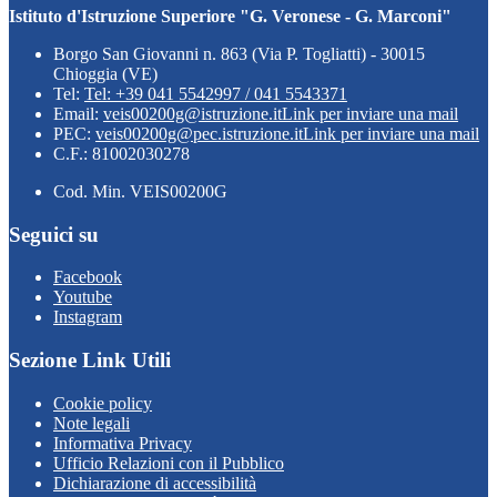
Istituto d'Istruzione Superiore "G. Veronese - G. Marconi"
Borgo San Giovanni n. 863 (Via P. Togliatti) - 30015
Chioggia (VE)
Tel:
Tel: +39 041 5542997 / 041 5543371
Email:
veis00200g@istruzione.it
Link per inviare una mail
PEC:
veis00200g@pec.istruzione.it
Link per inviare una mail
C.F.: 81002030278
Cod. Min. VEIS00200G
Seguici su
Facebook
Youtube
Instagram
Sezione Link Utili
Cookie policy
Note legali
Informativa Privacy
Ufficio Relazioni con il Pubblico
Dichiarazione di accessibilità