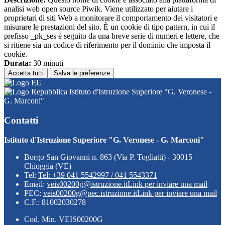
analisi web open source Piwik. Viene utilizzato per aiutare i
proprietari di siti Web a monitorare il comportamento dei visitatori e
misurare le prestazioni del sito. È un cookie di tipo pattern, in cui il
prefisso _pk_ses è seguito da una breve serie di numeri e lettere, che
si ritiene sia un codice di riferimento per il dominio che imposta il
cookie.
Durata:
30 minuti
Accetta tutti
Salva le preferenze
Istituto d'Istruzione Superiore "G. Veronese -
G. Marconi"
Contatti
Istituto d'Istruzione Superiore "G. Veronese - G. Marconi"
Borgo San Giovanni n. 863 (Via P. Togliatti) - 30015
Chioggia (VE)
Tel:
Tel: +39 041 5542997 / 041 5543371
Email:
veis00200g@istruzione.it
Link per inviare una mail
PEC:
veis00200g@pec.istruzione.it
Link per inviare una mail
C.F.: 81002030278
Cod. Min. VEIS00200G