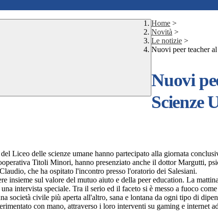
Home
>
Novità
>
Le notizie
>
Nuovi peer teacher al
Nuovi pee
Scienze 
 del Liceo delle scienze umane hanno partecipato alla giornata conclusiv
Cooperativa Titoli Minori, hanno presenziato anche il dottor Margutti, ps
laudio, che ha ospitato l'incontro presso l'oratorio dei Salesiani.
ere insieme sul valore del mutuo aiuto e della peer education. La mattina
una intervista speciale. Tra il serio ed il faceto si è messo a fuoco come 
na società civile più aperta all'altro, sana e lontana da ogni tipo di dip
erimentato con mano, attraverso i loro interventi su gaming e internet a