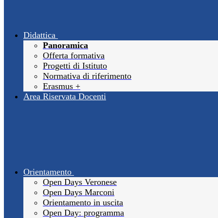
Didattica
Panoramica
Offerta formativa
Progetti di Istituto
Normativa di riferimento
Erasmus +
Area Riservata Docenti
Orientamento
Open Days Veronese
Open Days Marconi
Orientamento in uscita
Open Day: programma