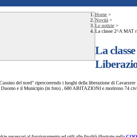
Home
>
Novità
>
Le notizie
>
La classe 2^A MAT ri
La class
Liberazi
Cassino del nord" ripercorrendo i luoghi della liberazione di Cavarzere 
omo e il Municipio (in foto) , 680 ABITAZIONI e morirono 74 civi
kie necessari al funzionamento ed utili alle finalità illustrate nella
COO