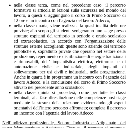
nella classe terza, come nel precedente caso, il percorso
formativo si articola in lezioni sulla sicurezza nel mondo del
lavoro, a questi si aggiungono il corso di Primo Soccorso di
12 ore e un incontro con l’agenzia del lavoro Adecco;
nella classe quarta, viene realizzata la quasi totalità delle ore
previste; allo scopo gli studenti svolgeranno uno stage presso
strutture ospitanti del territorio in periodo e orario scolastico
ed extrascolastico, in accordo con l’organizzazione delle
strutture esterne accoglienti; queste sono aziende del territorio
pubbliche e, soprattutto private che operano nel settore della
produzione, reperimento e distribuzione di energie tradizionali
e rinnovabili, dell’ impiantistica elettrica, elettronica e di
automazione civile e industriale, degli impianti di
sollevamento per usi civili e industriali, nella progettazione.
Anche in quarta è in programma un incontro con l’agenzia del
lavoro Adecco, e la conclusione del corso di Primo Soccorso
attivato nel precedente anno scolastico;
nella classe quinta si procederà, come per tutte le classi
terminali, alla fase direstituzione delle competenze post stage
mediante la stesura della relazione evidenziando gli aspetti
orientativi dell’intero percorso affrontato; completa il percorso
un incontro con l’agenzia del lavoro Adecco.
Nell’indirizzo professionale, Settore Industria e Artigianato, del
corso Manutenzione e Assistenza Tecnica,
il progetto si propone,