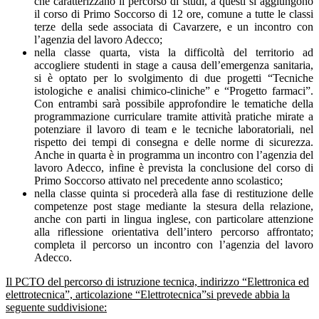
che caratterizzano il percorso di studi, a questi si aggiungono
il corso di Primo Soccorso di 12 ore, comune a tutte le classi
terze della sede associata di Cavarzere, e un incontro con
l’agenzia del lavoro Adecco;
nella classe quarta, vista la difficoltà del territorio ad
accogliere studenti in stage a causa dell’emergenza sanitaria,
si è optato per lo svolgimento di due progetti “Tecniche
istologiche e analisi chimico-cliniche” e “Progetto farmaci”.
Con entrambi sarà possibile approfondire le tematiche della
programmazione curriculare tramite attività pratiche mirate a
potenziare il lavoro di team e le tecniche laboratoriali, nel
rispetto dei tempi di consegna e delle norme di sicurezza.
Anche in quarta è in programma un incontro con l’agenzia del
lavoro Adecco, infine è prevista la conclusione del corso di
Primo Soccorso attivato nel precedente anno scolastico;
nella classe quinta si procederà alla fase di restituzione delle
competenze post stage mediante la stesura della relazione,
anche con parti in lingua inglese, con particolare attenzione
alla riflessione orientativa dell’intero percorso affrontato;
completa il percorso un incontro con l’agenzia del lavoro
Adecco.
Il PCTO del percorso di istruzione tecnica, indirizzo “Elettronica ed
elettrotecnica”, articolazione “Elettrotecnica”si prevede abbia la
seguente suddivisione: