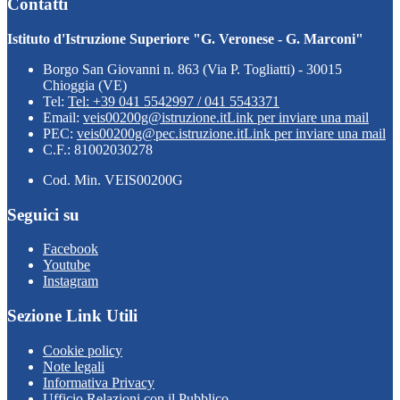
Contatti
Istituto d'Istruzione Superiore "G. Veronese - G. Marconi"
Borgo San Giovanni n. 863 (Via P. Togliatti) - 30015
Chioggia (VE)
Tel:
Tel: +39 041 5542997 / 041 5543371
Email:
veis00200g@istruzione.it
Link per inviare una mail
PEC:
veis00200g@pec.istruzione.it
Link per inviare una mail
C.F.: 81002030278
Cod. Min. VEIS00200G
Seguici su
Facebook
Youtube
Instagram
Sezione Link Utili
Cookie policy
Note legali
Informativa Privacy
Ufficio Relazioni con il Pubblico