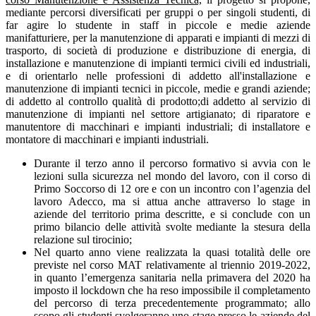
mediante percorsi diversificati per gruppi o per singoli studenti, di
far agire lo studente in staff in piccole e medie aziende
manifatturiere, per la manutenzione di apparati e impianti di mezzi di
trasporto, di società di produzione e distribuzione di energia, di
installazione e manutenzione di impianti termici civili ed industriali,
e di orientarlo nelle professioni di addetto all'installazione e
manutenzione di impianti tecnici in piccole, medie e grandi aziende;
di addetto al controllo qualità di prodotto;di addetto al servizio di
manutenzione di impianti nel settore artigianato; di riparatore e
manutentore di macchinari e impianti industriali; di installatore e
montatore di macchinari e impianti industriali.
Durante il terzo anno il percorso formativo si avvia con le
lezioni sulla sicurezza nel mondo del lavoro, con il corso di
Primo Soccorso di 12 ore e con un incontro con l’agenzia del
lavoro Adecco, ma si attua anche attraverso lo stage in
aziende del territorio prima descritte, e si conclude con un
primo bilancio delle attività svolte mediante la stesura della
relazione sul tirocinio;
Nel quarto anno viene realizzata la quasi totalità delle ore
previste nel corso MAT relativamente al triennio 2019-2022,
in quanto l’emergenza sanitaria nella primavera del 2020 ha
imposto il lockdown che ha reso impossibile il completamento
del percorso di terza precedentemente programmato; allo
scopo gli studenti svolgeranno uno stage presso le aziende del