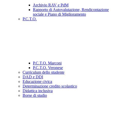
Archivio RAV e PdM
Rapporto di Autovalutazione, Rendicontazione
sociale e Piano di Miglioramento
P.C.T.O.
P.C.T.O. Marconi
P.C.T.O. Veronese
Curriculum dello studente
DAD e DDI
Educazione civica
Determinazione credito scolastico
Didattica inclusiva
Borse di studio