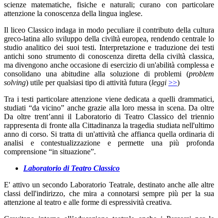
scienze matematiche, fisiche e naturali; curano con particolare
attenzione la conoscenza della lingua inglese.
Il liceo Classico indaga in modo peculiare il contributo della cultura
greco-latina allo sviluppo della civiltà europea, rendendo centrale lo
studio analitico dei suoi testi. Interpretazione e traduzione dei testi
antichi sono strumento di conoscenza diretta della civiltà classica,
ma divengono anche occasione di esercizio di un'abilità complessa e
consolidano una abitudine alla soluzione di problemi (
problem
solving
)
utile per qualsiasi tipo di attività futura (
leggi
>>
)
Tra i testi particolare attenzione viene dedicata a quelli drammatici,
studiati “da vicino” anche grazie alla loro messa in scena. Da oltre
Da oltre trent’anni
il Laboratorio di Teatro Classico del triennio
rappresenta di fronte alla Cittadinanza la tragedia studiata nell'ultimo
anno di corso. Si tratta di un'attività che affianca quella ordinaria di
analisi e contestualizzazione e permette una più profonda
comprensione “in situazione”.
Laboratorio di Teatro Classico
E' attivo un secondo Laboratorio Teatrale, destinato anche alle altre
classi dell'indirizzo, che mira a connotarsi sempre più per la sua
attenzione al teatro e alle forme di espressività creativa.