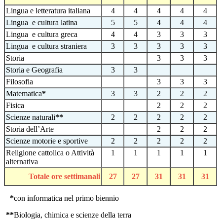
Lingua e letteratura italiana
4
4
4
4
4
Lingua e cultura latina
5
5
4
4
4
Lingua e cultura greca
4
4
3
3
3
Lingua e cultura straniera
3
3
3
3
3
Storia
3
3
3
Storia e Geografia
3
3
Filosofia
3
3
3
Matematica
*
3
3
2
2
2
Fisica
2
2
2
Scienze naturali
**
2
2
2
2
2
Storia dell’Arte
2
2
2
Scienze motorie e sportive
2
2
2
2
2
Religione cattolica o Attività
1
1
1
1
1
alternativa
Totale ore settimanali
27
27
31
31
31
*
con informatica nel primo biennio
**
Biologia, chimica e scienze della terra