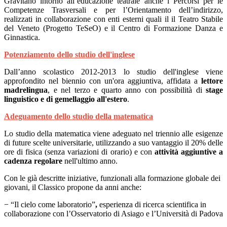
Gravitano intorno all’educazione teatrale anche i Percorsi per le
Competenze Trasversali e per l’Orientamento dell’indirizzo,
realizzati in collaborazione con enti esterni quali il il Teatro Stabile
del Veneto (Progetto TeSeO) e il Centro di Formazione Danza e
Ginnastica.
Potenziamento dello studio dell'inglese
Dall’anno scolastico 2012-2013 lo studio dell'inglese viene
approfondito nel biennio con un'ora aggiuntiva, affidata a
lettore
madrelingua
, e nel terzo e quarto anno con possibilità di
stage
linguistico e di gemellaggio all'estero
.
Adeguamento dello studio della matematica
Lo studio della matematica viene adeguato nel triennio alle esigenze
di future scelte universitarie, utilizzando a suo vantaggio il 20% delle
ore di fisica (senza variazioni di orario) e con
attività aggiuntive a
cadenza regolare
nell'ultimo anno.
Con le già descritte iniziative, funzionali alla formazione globale dei
giovani, il Classico propone da anni anche:
− “Il cielo come laboratorio”
,
esperienza di ricerca scientifica in
collaborazione con l’Osservatorio di Asiago e l’Università di Padova