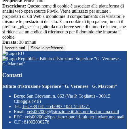
Proprieta:
Prima parte
Descrizione:
Questo nome di cookie è associato alla piattaforma di
analisi web open source Piwik. Viene utilizzato per aiutare i
proprietari di siti Web a monitorare il comportamento dei visitatori e
misurare le prestazioni del sito. È un cookie di tipo pattern, in cui il
prefisso _pk_ses è seguito da una breve serie di numeri e lettere, che
si ritiene sia un codice di riferimento per il dominio che imposta il
cookie.
Durata:
30 minuti
Accetta tutti
Salva le preferenze
Istituto d'Istruzione Superiore "G. Veronese -
G. Marconi"
Contatti
Istituto d'Istruzione Superiore "G. Veronese - G. Marconi"
Borgo San Giovanni n. 863 (Via P. Togliatti) - 30015
Chioggia (VE)
Tel:
Tel: +39 041 5542997 / 041 5543371
Email:
veis00200g@istruzione.it
Link per inviare una mail
PEC:
veis00200g@pec.istruzione.it
Link per inviare una mail
C.F.: 81002030278