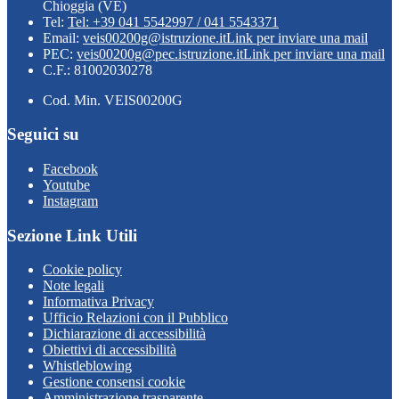
Chioggia (VE)
Tel:
Tel: +39 041 5542997 / 041 5543371
Email:
veis00200g@istruzione.it
Link per inviare una mail
PEC:
veis00200g@pec.istruzione.it
Link per inviare una mail
C.F.: 81002030278
Cod. Min. VEIS00200G
Seguici su
Facebook
Youtube
Instagram
Sezione Link Utili
Cookie policy
Note legali
Informativa Privacy
Ufficio Relazioni con il Pubblico
Dichiarazione di accessibilità
Obiettivi di accessibilità
Whistleblowing
Gestione consensi cookie
Amministrazione trasparente