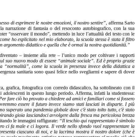
sso di esprimere le nostre emozioni, il nostro sentire”
, afferma Sarto
ella narrazione di fantasia o del resoconto autobiografico, con la sua
er “osservare il mondo”, mettendo in luce l’attualità del testo con le
ome ho esplicitato nel mio elaborato, la scuola stessa è stata il filtro
un argomento didattico e quella che è ormai la nostra quotidianità.”
iventato – insieme alla rete – l’unico modo per coltivare i rapporti
 sul suo nuovo modo di essere “animale sociale”. Ed è proprio grazie
la “normalità”, come la scuola in presenza invece della didattica a
ergenza sanitaria sono quasi felice nello svegliarmi e sapere di dover
a, grafica, fotografica con corredo didascalico, ha sottolineato con il
li adolescenti in questo lungo periodo. Afferma, infatti la studentessa:
er fare ciò ho provato a chiedere ad amici e familiari come si fossero
vremmo essere il futuro invece siamo stati lasciati in disparte. I più
o superato una pandemia globale dove c'è stato tolto tutto, c'è stato
spirando gioia lasciandoci avvolgere dalla fresca ma pericolosa brezza
itando le immagini raffigurate:
“Il teschio qui rappresentato è simbolo
ro ci fa male e ci logora. Il verde nello sfondo vuol rappresentare la
resenta ciascuno di noi, e la lacrima mostra il nostro dolore (che è