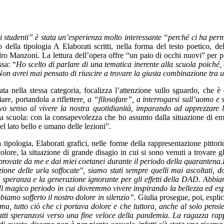
studenti” è stata un’esperienza molto interessante “perché ci ha perme
 della tipologia A Elaborati scritti, nella forma del testo poetico, d
o Manzoni. La lettura dell’opera offre “un paio di occhi nuovi” per pot
ssa: “
Ho scelto di parlare di una tematica inerente alla scuola poiché, c
Non avrei mai pensato di riuscire a trovare la giusta combinazione tra 
 nella stessa categoria, focalizza l’attenzione sullo sguardo, che è d
are, portandola a riflettere
,
a “filosofare”, a interrogarsi sull’uomo e
uovo senso al vivere la nostra quotidianità, imparando ad apprezzare 
 la scuola: con la consapevolezza che ho assunto dalla situazione di em
l lato bello e umano delle lezioni”.
tipologia, Elaborati grafici, nelle forme della rappresentazione pittoric
olore, la situazione di grande disagio in cui si sono venuti a trovare g
provate da me e dai miei coetanei durante il periodo della quarantena.P
one delle urla soffocate", siamo stati sempre quelli mai ascoltati, do
 speranza e la generazione ignorante per gli effetti della DAD. Abbiam
.. Il magico periodo in cui dovremmo vivere inspirando la bellezza ed e
bbiamo sofferto il nostro dolore in silenzio”.
Giulia prosegue, poi, esplic
ma, tutto ciò che ci portava dolore e che tuttora, anche al solo pensie
atti speranzosi verso una fine veloce della pandemia. La ragazza rapp