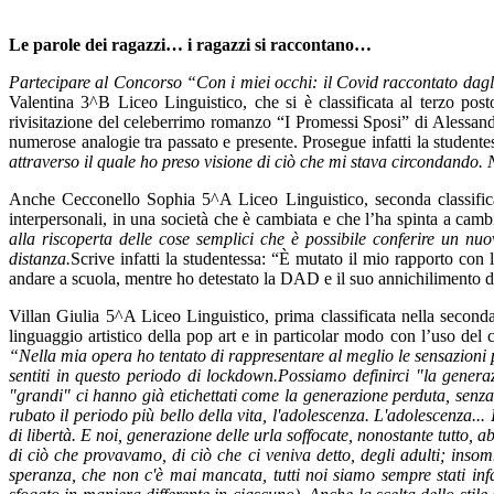
Le parole dei ragazzi… i ragazzi si raccontano…
Partecipare al Concorso “Con i miei occhi: il Covid raccontato dagli 
Valentina 3^B Liceo Linguistico, che si è classificata al terzo posto
rivisitazione del celeberrimo romanzo “I Promessi Sposi” di Alessandr
numerose analogie tra passato e presente. Prosegue infatti la studente
attraverso il quale ho preso visione di ciò che mi stava circondando. 
Anche Cecconello Sophia 5^A Liceo Linguistico, seconda classificata
interpersonali, in una società che è cambiata e che l’ha spinta a cambi
alla riscoperta delle cose semplici che è possibile conferire un n
distanza.
Scrive infatti la studentessa: “È mutato il mio rapporto con
andare a scuola, mentre ho detestato la DAD e il suo annichilimento de
Villan Giulia 5^A Liceo Linguistico, prima classificata nella seconda 
linguaggio artistico della pop art e in particolar modo con l’uso del c
“Nella mia opera ho tentato di rappresentare al meglio le sensazioni 
sentiti in questo periodo di lockdown.Possiamo definirci "la generazi
"grandi" ci hanno già etichettati come la generazione perduta, senza
rubato il periodo più bello della vita, l'adolescenza. L'adolescenza.
di libertà. E noi, generazione delle urla soffocate, nonostante tutto, a
di ciò che provavamo, di ciò che ci veniva detto, degli adulti; insom
speranza, che non c'è mai mancata, tutti noi siamo sempre stati inf