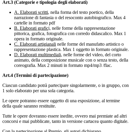
Art.3 (Categorie e tipologia degli elaborati)
A. Elaborati scritti
, nella forma del testo poetico, della
narrazione di fantasia o del resoconto autobiografico. Max 4
cartelle in formato pdf
B. Elaborati grafic
i, nelle forme della rappresentazione
pittorica, grafica, fotografica con corredo didascalico. Max 1
opera in formato originale.
C. Elaborati artigianali
nelle forme del manufatto artistico o
rappresentazione plastica. Max 1 oggetto in formato originale.
D. Elaborati multimediali,
nelle forme del video, del corto
animato, della composizione musicale con o senza testo, della
coreografia. Max 2 minuti in formato mp4/mp3 /flac.
Art.4 (Termini di partecipazione)
Ciascun candidato potrà partecipare singolarmente, o in gruppo, con
1 solo elaborato per una sola categoria.
Le opere potranno essere oggetto di una esposizione, al termine
della quale saranno restituite.
Tutte le opere dovranno essere inedite, ovvero mai premiate ad altri
concorsi e mai pubblicate, tanto in versione cartacea quanto digitale.
Con la partecipazione al Premio, gli autori dichiarano