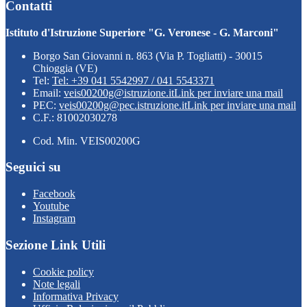
Contatti
Istituto d'Istruzione Superiore "G. Veronese - G. Marconi"
Borgo San Giovanni n. 863 (Via P. Togliatti) - 30015
Chioggia (VE)
Tel:
Tel: +39 041 5542997 / 041 5543371
Email:
veis00200g@istruzione.it
Link per inviare una mail
PEC:
veis00200g@pec.istruzione.it
Link per inviare una mail
C.F.: 81002030278
Cod. Min. VEIS00200G
Seguici su
Facebook
Youtube
Instagram
Sezione Link Utili
Cookie policy
Note legali
Informativa Privacy