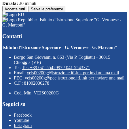
Durata:
30 minuti
Accetta tutti
Salva le preferenze
Istituto d'Istruzione Superiore "G. Veronese -
G. Marconi"
Contatti
Istituto d'Istruzione Superiore "G. Veronese - G. Marconi"
Borgo San Giovanni n. 863 (Via P. Togliatti) - 30015
Chioggia (VE)
Tel:
Tel: +39 041 5542997 / 041 5543371
Email:
veis00200g@istruzione.it
Link per inviare una mail
PEC:
veis00200g@pec.istruzione.it
Link per inviare una mail
C.F.: 81002030278
Cod. Min. VEIS00200G
Seguici su
Facebook
Youtube
Instagram