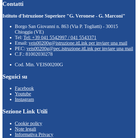
Contatti
Istituto d'Istruzione Superiore "G. Veronese - G. Marconi"
Borgo San Giovanni n. 863 (Via P. Togliatti) - 30015
Chioggia (VE)
Tel:
Tel: +39 041 5542997 / 041 5543371
Email:
veis00200g@istruzione.it
Link per inviare una mail
PEC:
veis00200g@pec.istruzione.it
Link per inviare una mail
C.F.: 81002030278
Cod. Min. VEIS00200G
Seguici su
Facebook
Youtube
Instagram
Sezione Link Utili
Cookie policy
Note legali
Informativa Privacy