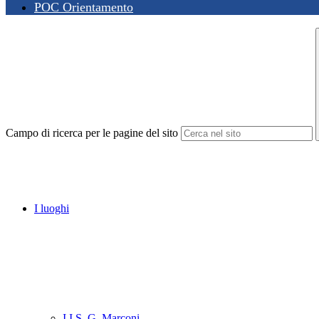
POC Orientamento
Campo di ricerca per le pagine del sito
I luoghi
I.I.S. G. Marconi