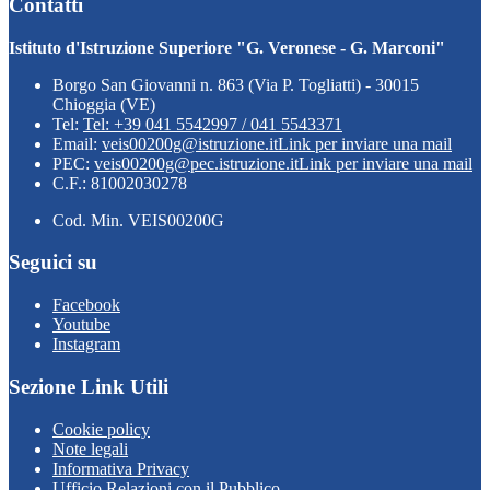
Contatti
Istituto d'Istruzione Superiore "G. Veronese - G. Marconi"
Borgo San Giovanni n. 863 (Via P. Togliatti) - 30015
Chioggia (VE)
Tel:
Tel: +39 041 5542997 / 041 5543371
Email:
veis00200g@istruzione.it
Link per inviare una mail
PEC:
veis00200g@pec.istruzione.it
Link per inviare una mail
C.F.: 81002030278
Cod. Min. VEIS00200G
Seguici su
Facebook
Youtube
Instagram
Sezione Link Utili
Cookie policy
Note legali
Informativa Privacy
Ufficio Relazioni con il Pubblico