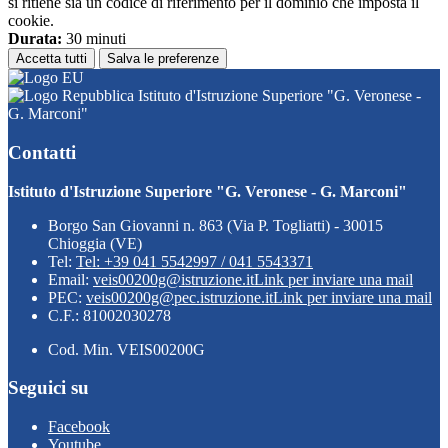
si ritiene sia un codice di riferimento per il dominio che imposta il
cookie.
Durata:
30 minuti
Accetta tutti
Salva le preferenze
Istituto d'Istruzione Superiore "G. Veronese -
G. Marconi"
Contatti
Istituto d'Istruzione Superiore "G. Veronese - G. Marconi"
Borgo San Giovanni n. 863 (Via P. Togliatti) - 30015
Chioggia (VE)
Tel:
Tel: +39 041 5542997 / 041 5543371
Email:
veis00200g@istruzione.it
Link per inviare una mail
PEC:
veis00200g@pec.istruzione.it
Link per inviare una mail
C.F.: 81002030278
Cod. Min. VEIS00200G
Seguici su
Facebook
Youtube