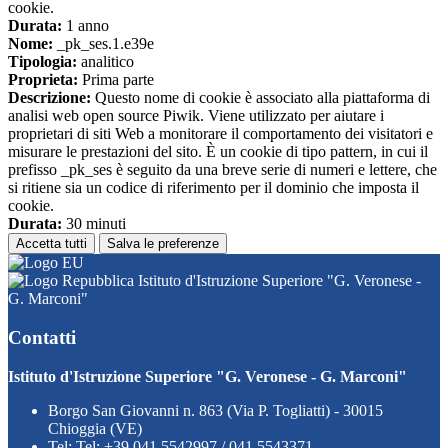
cookie.
Durata:
1 anno
Nome:
_pk_ses.1.e39e
Tipologia:
analitico
Proprieta:
Prima parte
Descrizione:
Questo nome di cookie è associato alla piattaforma di
analisi web open source Piwik. Viene utilizzato per aiutare i
proprietari di siti Web a monitorare il comportamento dei visitatori e
misurare le prestazioni del sito. È un cookie di tipo pattern, in cui il
prefisso _pk_ses è seguito da una breve serie di numeri e lettere, che
si ritiene sia un codice di riferimento per il dominio che imposta il
cookie.
Durata:
30 minuti
Accetta tutti
Salva le preferenze
Istituto d'Istruzione Superiore "G. Veronese -
G. Marconi"
Contatti
Istituto d'Istruzione Superiore "G. Veronese - G. Marconi"
Borgo San Giovanni n. 863 (Via P. Togliatti) - 30015
Chioggia (VE)
Tel:
Tel: +39 041 5542997 / 041 5543371