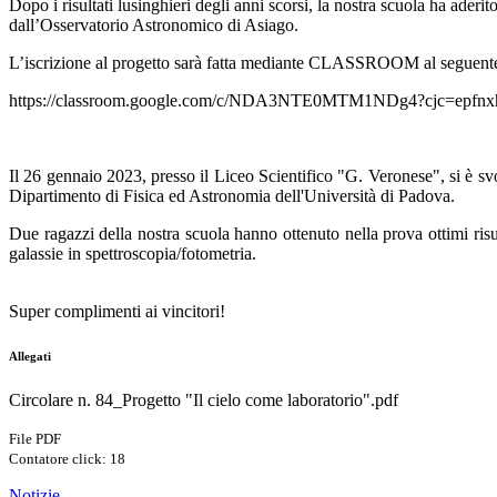
Dopo i risultati lusinghieri degli anni scorsi, la nostra scuola ha aderi
dall’Osservatorio Astronomico di Asiago.
L’iscrizione al progetto sarà fatta mediante CLASSROOM al seguente 
https://classroom.google.com/c/NDA3NTE0MTM1NDg4?cjc=epfnx
Il 26 gennaio 2023, presso il Liceo Scientifico "G. Veronese", si è svo
Dipartimento di Fisica ed Astronomia dell'Università di Padova.
Due ragazzi della nostra scuola hanno ottenuto nella prova ottimi risult
galassie in spettroscopia/fotometria.
Super complimenti ai vincitori!
Allegati
Circolare n. 84_Progetto "Il cielo come laboratorio".pdf
File PDF
Contatore click: 18
Notizie