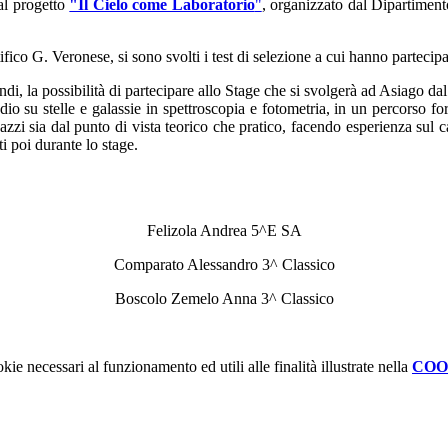
al progetto
"Il Cielo come Laboratorio
"
, organizzato dal Dipartiment
ico G. Veronese, si sono svolti i test di selezione a cui hanno partecipat
quindi, la possibilità di partecipare allo Stage che si svolgerà ad Asiago 
tudio su stelle e galassie in spettroscopia e fotometria, in un percorso
agazzi sia dal punto di vista teorico che pratico, facendo esperienza sul
i poi durante lo stage.
Felizola Andrea 5^E SA
Comparato Alessandro 3^ Classico
Boscolo Zemelo Anna 3^ Classico
kie necessari al funzionamento ed utili alle finalità illustrate nella
COO