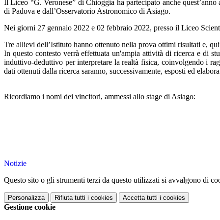
Il Liceo “G. Veronese” di Chioggia ha partecipato anche quest’anno 
di Padova e dall’Osservatorio Astronomico di Asiago.
Nei giorni 27 gennaio 2022 e 02 febbraio 2022, presso il Liceo Scientif
Tre allievi dell’Istituto hanno ottenuto nella prova ottimi risultati e, 
In questo contesto verrà effettuata un'ampia attività di ricerca e di s
induttivo-deduttivo per interpretare la realtà fisica, coinvolgendo i r
dati ottenuti dalla ricerca saranno, successivamente, esposti ed elaborat
Ricordiamo i nomi dei vincitori, ammessi allo stage di Asiago:
Notizie
Questo sito o gli strumenti terzi da questo utilizzati si avvalgono di coo
Personalizza
Rifiuta tutti
i cookies
Accetta tutti
i cookies
Gestione cookie