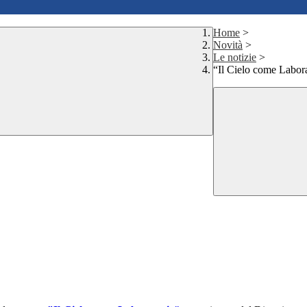
Home
>
Novità
>
Le notizie
>
“Il Cielo come Labor