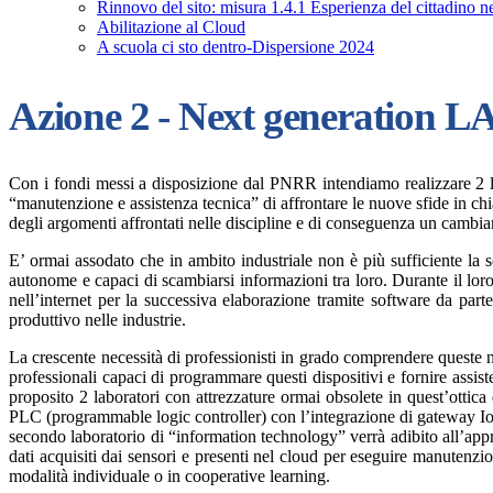
Rinnovo del sito: misura 1.4.1 Esperienza del cittadino ne
Abilitazione al Cloud
A scuola ci sto dentro-Dispersione 2024
Azione 2 - Next generation 
Con i fondi messi a disposizione dal PNRR intendiamo realizzare 2 labo
“manutenzione e assistenza tecnica” di affrontare le nuove sfide in c
degli argomenti affrontati nelle discipline e di conseguenza un cambia
E’ ormai assodato che in ambito industriale non è più sufficiente la 
autonome e capaci di scambiarsi informazioni tra loro. Durante il lor
nell’internet per la successiva elaborazione tramite software da parte
produttivo nelle industrie.
La crescente necessità di professionisti in grado comprendere queste nuo
professionali capaci di programmare questi dispositivi e fornire assis
proposito 2 laboratori con attrezzature ormai obsolete in quest’ottica
PLC (programmable logic controller) con l’integrazione di gateway IoT
secondo laboratorio di “information technology” verrà adibito all’appr
dati acquisiti dai sensori e presenti nel cloud per eseguire manutenzi
modalità individuale o in cooperative learning.