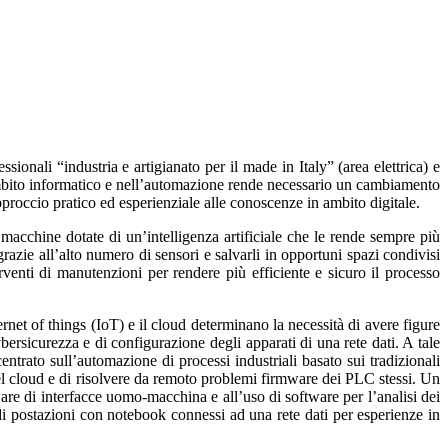
onali “industria e artigianato per il made in Italy” (area elettrica) e
’ambito informatico e nell’automazione rende necessario un cambiamento
proccio pratico ed esperienziale alle conoscenze in ambito digitale.
macchine dotate di un’intelligenza artificiale che le rende sempre più
zie all’alto numero di sensori e salvarli in opportuni spazi condivisi
erventi di manutenzioni per rendere più efficiente e sicuro il processo
ernet of things (IoT) e il cloud determinano la necessità di avere figure
ersicurezza e di configurazione degli apparati di una rete dati. A tale
ntrato sull’automazione di processi industriali basato sui tradizionali
el cloud e di risolvere da remoto problemi firmware dei PLC stessi. Un
are di interfacce uomo-macchina e all’uso di software per l’analisi dei
 di postazioni con notebook connessi ad una rete dati per esperienze in