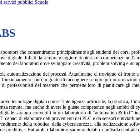
i servizi pubblici Scuole
LABS
ratori che consentiranno principalmente agli studenti dei corsi professi
hiave digitale. Infatti, la sempre maggiore richiesta di competenze nell
mento dei laboratori dove sviluppare creatività, problem-solving e un ap
sola automatizzazione dei processi. Attualmente ci troviamo di fronte a 
o funzionamento sono in grado di raccogliere sempre più informazioni gra
 di professionisti del mestiere che permette loro di pianificare gli int
ve tecnologie digitali come l’intelligenza artificiale, la robotica, l’int
tenza remota, ma anche di avere le giuste competenze negli ambiti di cyb
 digitale saranno convertiti in un laboratorio di “automation & IoT” ince
 capaci di elaborare dati provenienti dai PLC e da sensori e inviarli n
endimento della robotica, della cybersicurezza, alla realizzazione softw
one predittiva. Entrambi i laboratori saranno dotati di un’isola centrale