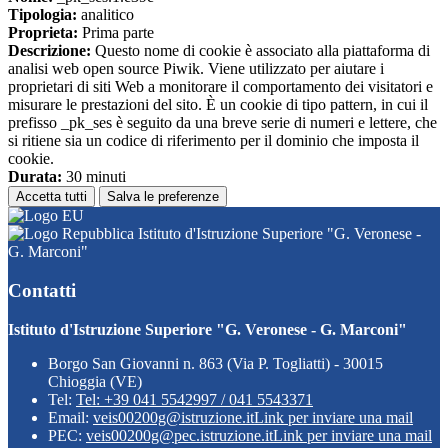
Tipologia:
analitico
Proprieta:
Prima parte
Descrizione:
Questo nome di cookie è associato alla piattaforma di
analisi web open source Piwik. Viene utilizzato per aiutare i
proprietari di siti Web a monitorare il comportamento dei visitatori e
misurare le prestazioni del sito. È un cookie di tipo pattern, in cui il
prefisso _pk_ses è seguito da una breve serie di numeri e lettere, che
si ritiene sia un codice di riferimento per il dominio che imposta il
cookie.
Durata:
30 minuti
Accetta tutti
Salva le preferenze
Istituto d'Istruzione Superiore "G. Veronese -
G. Marconi"
Contatti
Istituto d'Istruzione Superiore "G. Veronese - G. Marconi"
Borgo San Giovanni n. 863 (Via P. Togliatti) - 30015
Chioggia (VE)
Tel:
Tel: +39 041 5542997 / 041 5543371
Email:
veis00200g@istruzione.it
Link per inviare una mail
PEC:
veis00200g@pec.istruzione.it
Link per inviare una mail